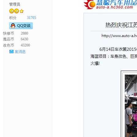
管理员
衣
积分
31705
快修币
2880
魔晶币
6430
改色币
43200
发消息
裳
官