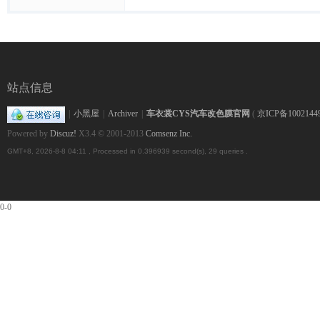
透
站点信息
|
小黑屋
|
Archiver
|
车衣裳CYS汽车改色膜官网
(
京ICP备1002144
Powered by
Discuz!
X3.4
© 2001-2013
Comsenz Inc.
GMT+8, 2026-8-8 04:11
, Processed in 0.396939 second(s), 29 queries .
明
0-0
保