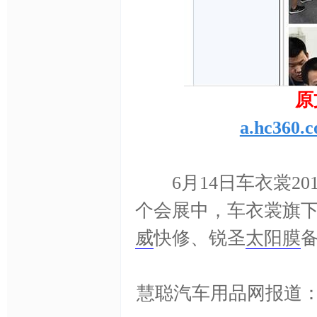
原
a.hc360.
网,
6月14日车衣裳20
个会展中，车衣裳旗
威
快修、锐圣
太阳膜
C
慧聪汽车用品网报道