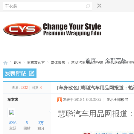
首页
全部产品
论坛
车衣裳官方
媒体聚焦
慧聪汽车用品网报道：热烈庆祝江苏淮安徐
联系我们
[车身改色]
慧聪汽车用品网报道：热
查看:
2332
|
回复:
0
车
»
›
›
›
车衣裳
发表于 2016-1-8 09:30:35
|
显示全部楼层
慧聪汽车用品网报道
8203
5
3万
主题
回帖
积分