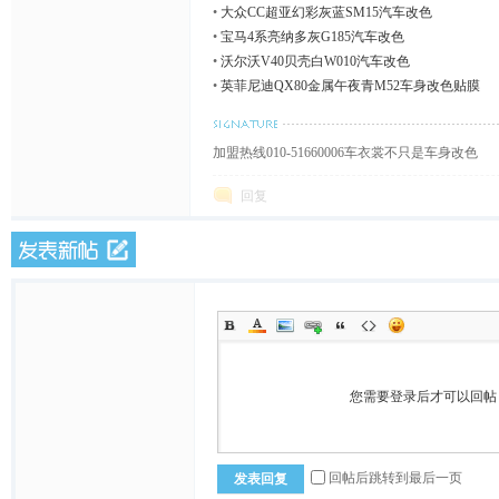
•
大众CC超亚幻彩灰蓝SM15汽车改色
•
宝马4系亮纳多灰G185汽车改色
•
沃尔沃V40贝壳白W010汽车改色
车
•
英菲尼迪QX80金属午夜青M52车身改色贴膜
加盟热线010-51660006车衣裳不只是车身改色
回复
衣,
您需要登录后才可以回
回帖后跳转到最后一页
发表回复