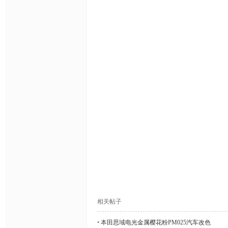
隐
形
相关帖子
•
本田思域电光金属樱花粉PM025汽车改色