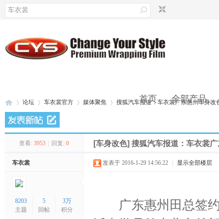
首页
全部产品
论坛
车衣裳官方
媒体聚焦
搜狐汽车报道：车衣裳广东惠州车身改色加
联系我们
[车身改色]
搜狐汽车报道：车衣裳广
查看:
3953
|
回复:
0
车
»
›
›
›
车衣裳
发表于 2016-1-29 14:56:22
|
显示全部楼层
8203
5
3万
广东惠州田总签约成
主题
回帖
积分