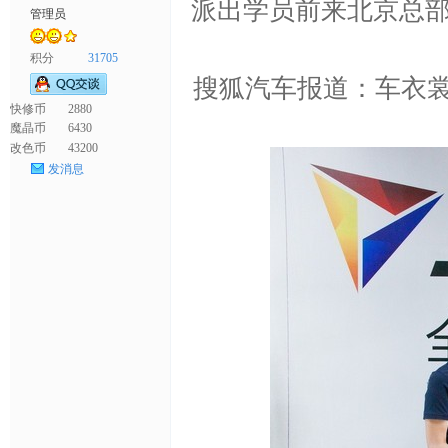
派出学员前来北京总部
管理员
衣
积分
31705
搜狐汽车报道：车衣
快修币
2880
魔晶币
6430
改色币
43200
发消息
裳
官