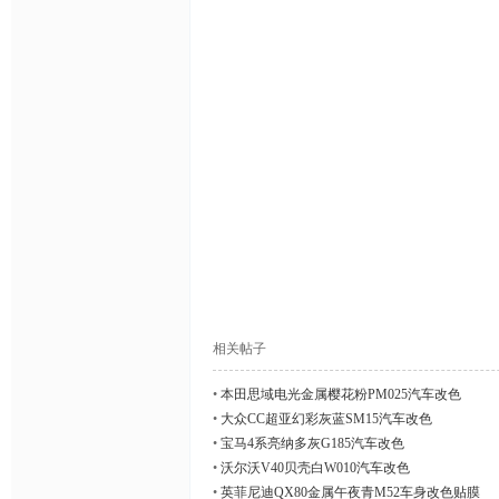
车
相关帖子
身
•
本田思域电光金属樱花粉PM025汽车改色
•
大众CC超亚幻彩灰蓝SM15汽车改色
•
宝马4系亮纳多灰G185汽车改色
•
沃尔沃V40贝壳白W010汽车改色
•
英菲尼迪QX80金属午夜青M52车身改色贴膜