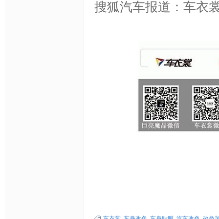
搜狐汽车报道：车衣
透
明
保
车衣裳
,
车身改色
,
车身贴膜
,
汽车改色
,
改色