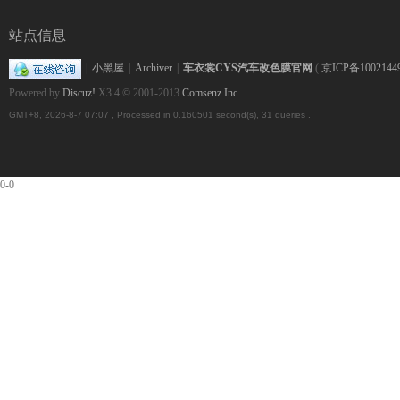
改
站点信息
|
小黑屋
|
Archiver
|
车衣裳CYS汽车改色膜官网
(
京ICP备1002144
Powered by
Discuz!
X3.4
© 2001-2013
Comsenz Inc.
GMT+8, 2026-8-7 07:07
, Processed in 0.160501 second(s), 31 queries .
0-0
色
就