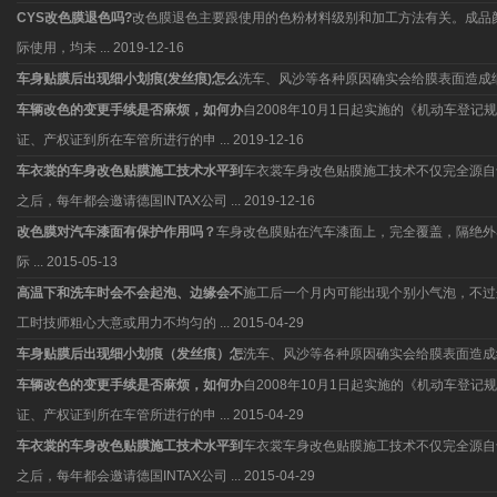
CYS改色膜退色吗?
改色膜退色主要跟使用的色粉材料级别和加工方法有关。成品
际使用，均未 ...
2019-12-16
车身贴膜后出现细小划痕(发丝痕)怎么
洗车、风沙等各种原因确实会给膜表面造成
车辆改色的变更手续是否麻烦，如何办
自2008年10月1日起实施的《机动车
证、产权证到所在车管所进行的申 ...
2019-12-16
车衣裳的车身改色贴膜施工技术水平到
车衣裳车身改色贴膜施工技术不仅完全源自于
之后，每年都会邀请德国INTAX公司 ...
2019-12-16
改色膜对汽车漆面有保护作用吗？
车身改色膜贴在汽车漆面上，完全覆盖，隔绝外
际 ...
2015-05-13
高温下和洗车时会不会起泡、边缘会不
施工后一个月内可能出现个别小气泡，不过
工时技师粗心大意或用力不均匀的 ...
2015-04-29
车身贴膜后出现细小划痕（发丝痕）怎
洗车、风沙等各种原因确实会给膜表面造成
车辆改色的变更手续是否麻烦，如何办
自2008年10月1日起实施的《机动车
证、产权证到所在车管所进行的申 ...
2015-04-29
车衣裳的车身改色贴膜施工技术水平到
车衣裳车身改色贴膜施工技术不仅完全源自于
之后，每年都会邀请德国INTAX公司 ...
2015-04-29