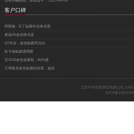
也有明确限制，那就是不 ...
2015-04-29
客户口碑
阿斯顿 · 马丁贴膜作业珠光黑
奥迪A5改色珠光蓝
Q7作业，改色贴膜亮光白
杜卡迪贴膜透明膜
宝马X5改色迷雾棕，时代感
兰博基尼改色贴膜拉丝黑，超炫
北京中和世延商贸有限公司 1000
京ICP备1002144