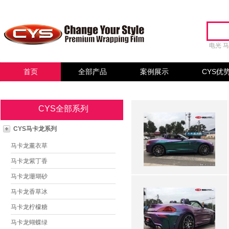
电光
首页
全部产品
案例展示
CYS优
CYS全部系列
CYS马卡龙系列
马卡龙薰衣草
马卡龙紫丁香
马卡龙珊瑚砂
马卡龙香草冰
马卡龙柠檬糖
马卡龙蝴蝶绿