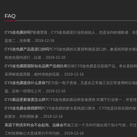
FAQ
CYS改色膜好吗?
毋庸置疑，CYS改色膜是行业的创始人，也是业内的领航者。在
是第二，没有哪 ...
2019-12-16
CYS改色膜产品是进口的吗?
CYS改色膜的主要原料都是进口的，象底纸和胶水
程放在国内进行，以保 ...
2019-12-16
CYS改色膜跟国际知名品牌产品相比有
目前CYS改色膜是压延级产品，单从底纸
采用铸造级原膜，相对传统的压延 ...
2019-12-16
CYS改色膜提供什么质保?
官方统一电子质保，凡是在正常施工后正常使用时出现
题。还有一些理论上可 ...
2019-12-16
CYS新品更新速度怎么样?
CYS改色膜的新品研发速度绝 对属于行业第一，并
CYS改色膜会留残胶吗?
CYS改色膜的胶水是纯进口胶水，CYS也是目前在国内
款胶水，并利用独 家 ...
2019-12-16
高温下和洗车时会不会起泡、边缘会不
施工后一个月内可能出现个别小气泡，不过
工时技师粗心大意或用力不均匀的 ...
2019-12-16