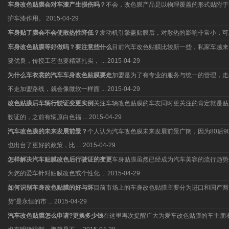
车身改色贴膜会对车漆产生损伤吗？
不会，改色膜产品是以物理覆盖的形式贴附于
护车漆作用。
2015-04-29
车身贴了膜会不会使散热性降低？
发动机引擎盖贴膜后，对散热的影响非常小，可
车身改色贴膜等好做吗？要注意些什么
目前汽车改色贴膜比较新一些，私家车越来
要优良，传授工艺也要精湛扎实， ...
2015-04-29
为什么车衣裳的汽车车身改色贴膜要走
加盟是为了有专业的服务与统一的管理，走
不走加盟路线，就会像微软一样面 ...
2015-04-29
改色贴膜后车辆行驶证变更实例
关注车辆改色贴膜的车友同时更关注的肯定就是贴
驶证的，之前有辆原白色福 ...
2015-04-29
汽车改色膜的未来发展前景？
个人认为汽车改色膜未来发展前景广阔，因为80后
也出台了更好的政策，比 ...
2015-04-29
怎样解决汽车贴膜改色后行驶证的变更
车身贴膜虽然已经成为汽车美容的流行趋势
为您的爱车针对贴膜改色或个性化 ...
2015-04-29
如何识别车身改色贴膜的好与坏
目前市场上的车身改色贴膜主要分为进口和国产两
货”是永恒的市 ...
2015-04-29
汽车改色贴膜怎么申请?更换多少钱
在这里再次提醒广大为爱车改色贴膜的车主朋