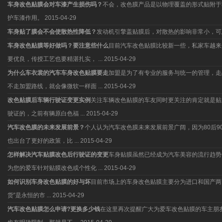
车身改色贴膜会对车漆产生损伤吗？
不会，改色膜产品是以物理覆盖的形式贴附于
护车漆作用。
2015-04-29
车身贴了膜会不会使散热性降低？
发动机引擎盖贴膜后，对散热的影响非常小，可
车身改色贴膜等好做吗？要注意些什么
目前汽车改色贴膜比较新一些，私家车越来
要优良，传授工艺也要精湛扎实， ...
2015-04-29
为什么车衣裳的汽车车身改色贴膜要走
加盟是为了有专业的服务与统一的管理，走
不走加盟路线，就会像微软一样面 ...
2015-04-29
改色贴膜后车辆行驶证变更实例
关注车辆改色贴膜的车友同时更关注的肯定就是贴
驶证的，之前有辆原白色福 ...
2015-04-29
汽车改色膜的未来发展前景？
个人认为汽车改色膜未来发展前景广阔，因为80后
也出台了更好的政策，比 ...
2015-04-29
怎样解决汽车贴膜改色后行驶证的变更
车身贴膜虽然已经成为汽车美容的流行趋势
为您的爱车针对贴膜改色或个性化 ...
2015-04-29
如何识别车身改色贴膜的好与坏
目前市场上的车身改色贴膜主要分为进口和国产两
货”是永恒的市 ...
2015-04-29
汽车改色贴膜怎么申请?更换多少钱
在这里再次提醒广大为爱车改色贴膜的车主朋