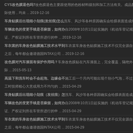
CYS改色膜退色吗?
改色膜退色主要跟使用的色粉材料级别和加工方法有关。成品
际使用，均未 ...
2019-12-16
车身贴膜后出现细小划痕(发丝痕)怎么
洗车、风沙等各种原因确实会给膜表面造成
车辆改色的变更手续是否麻烦，如何办
自2008年10月1日起实施的《机动车
证、产权证到所在车管所进行的申 ...
2019-12-16
车衣裳的车身改色贴膜施工技术水平到
车衣裳车身改色贴膜施工技术不仅完全源自于
之后，每年都会邀请德国INTAX公司 ...
2019-12-16
改色膜对汽车漆面有保护作用吗？
车身改色膜贴在汽车漆面上，完全覆盖，隔绝外
际 ...
2015-05-13
高温下和洗车时会不会起泡、边缘会不
施工后一个月内可能出现个别小气泡，不过
工时技师粗心大意或用力不均匀的 ...
2015-04-29
车身贴膜后出现细小划痕（发丝痕）怎
洗车、风沙等各种原因确实会给膜表面造成
车辆改色的变更手续是否麻烦，如何办
自2008年10月1日起实施的《机动车
证、产权证到所在车管所进行的申 ...
2015-04-29
车衣裳的车身改色贴膜施工技术水平到
车衣裳车身改色贴膜施工技术不仅完全源自于
之后，每年都会邀请德国INTAX公司 ...
2015-04-29