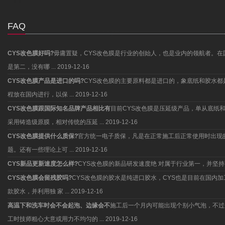
FAQ
CYS改色膜好吗?
毋庸置疑，CYS改色膜是行业的创始人，也是业内的领航者。在
是第二，没有哪 ...
2019-12-16
CYS改色膜产品是进口的吗?
CYS改色膜的主要原料都是进口的，象底纸和胶水
程放在国内进行，以保 ...
2019-12-16
CYS改色膜跟国际知名品牌产品相比有
目前CYS改色膜是压延级产品，单从底纸
采用铸造级原膜，相对传统的压延 ...
2019-12-16
CYS改色膜提供什么质保?
官方统一电子质保，凡是在正常施工后正常使用时出现
题。还有一些理论上可 ...
2019-12-16
CYS新品更新速度怎么样?
CYS改色膜的新品研发速度绝 对属于行业第一，并
CYS改色膜会留残胶吗?
CYS改色膜的胶水是纯进口胶水，CYS也是目前在国内
款胶水，并利用独 家 ...
2019-12-16
高温下和洗车时会不会起泡、边缘会不
施工后一个月内可能出现个别小气泡，不过
工时技师粗心大意或用力不均匀的 ...
2019-12-16