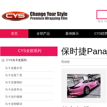
电光
首页
全部产品
案例展示
CYS优
保时捷Pana
CYS全部系列
CYS马卡龙系列
亮淡粉
马卡龙薰衣草
马卡龙紫丁香
马卡龙珊瑚砂
马卡龙香草冰
马卡龙柠檬糖
马卡龙蝴蝶绿