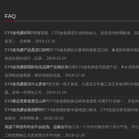
FAQ
CYS改色膜好吗?
毋庸置疑，CYS改色膜是行业的创始人，也是业内的领航者。在
是第二，没有哪 ...
2019-12-16
CYS改色膜产品是进口的吗?
CYS改色膜的主要原料都是进口的，象底纸和胶水
程放在国内进行，以保 ...
2019-12-16
CYS改色膜跟国际知名品牌产品相比有
目前CYS改色膜是压延级产品，单从底纸
采用铸造级原膜，相对传统的压延 ...
2019-12-16
CYS改色膜提供什么质保?
官方统一电子质保，凡是在正常施工后正常使用时出现
题。还有一些理论上可 ...
2019-12-16
CYS新品更新速度怎么样?
CYS改色膜的新品研发速度绝 对属于行业第一，并
CYS改色膜会留残胶吗?
CYS改色膜的胶水是纯进口胶水，CYS也是目前在国内
款胶水，并利用独 家 ...
2019-12-16
高温下和洗车时会不会起泡、边缘会不
施工后一个月内可能出现个别小气泡，不过
工时技师粗心大意或用力不均匀的 ...
2019-12-16