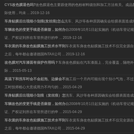
CYS改色膜退色吗?
改色膜退色主要跟使用的色粉材料级别和加工方法有关。成品
际使用，均未 ...
2019-12-16
车身贴膜后出现细小划痕(发丝痕)怎么
洗车、风沙等各种原因确实会给膜表面造成
车辆改色的变更手续是否麻烦，如何办
自2008年10月1日起实施的《机动车
证、产权证到所在车管所进行的申 ...
2019-12-16
车衣裳的车身改色贴膜施工技术水平到
车衣裳车身改色贴膜施工技术不仅完全源自于
之后，每年都会邀请德国INTAX公司 ...
2019-12-16
改色膜对汽车漆面有保护作用吗？
车身改色膜贴在汽车漆面上，完全覆盖，隔绝外
际 ...
2015-05-13
高温下和洗车时会不会起泡、边缘会不
施工后一个月内可能出现个别小气泡，不过
工时技师粗心大意或用力不均匀的 ...
2015-04-29
车身贴膜后出现细小划痕（发丝痕）怎
洗车、风沙等各种原因确实会给膜表面造成
车辆改色的变更手续是否麻烦，如何办
自2008年10月1日起实施的《机动车
证、产权证到所在车管所进行的申 ...
2015-04-29
车衣裳的车身改色贴膜施工技术水平到
车衣裳车身改色贴膜施工技术不仅完全源自于
之后，每年都会邀请德国INTAX公司 ...
2015-04-29