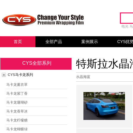
电光
首页
全部产品
案例展示
CYS优
特斯拉水晶海
CYS全部系列
CYS马卡龙系列
水晶海蓝
马卡龙薰衣草
马卡龙紫丁香
马卡龙珊瑚砂
马卡龙香草冰
马卡龙柠檬糖
马卡龙蝴蝶绿