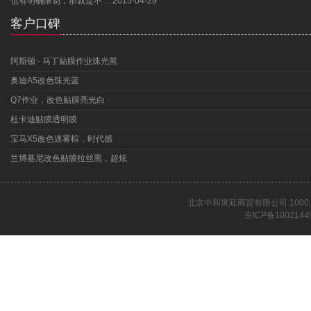
也有明确限制，那就是不 ...
2015-04-29
客户口碑
阿斯顿 · 马丁贴膜作业珠光黑
奥迪A5改色珠光蓝
Q7作业，改色贴膜亮光白
杜卡迪贴膜透明膜
宝马X5改色迷雾棕，时代感
兰博基尼改色贴膜拉丝黑，超炫
北京中和世延商贸有限公司 1000
京ICP备1002144