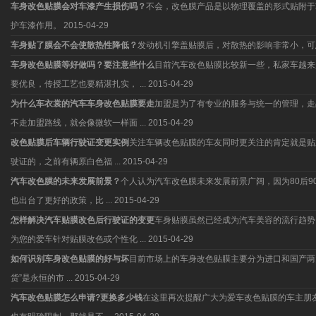
车身改色贴膜会对车漆产生损伤吗？
不会，改色膜产品是以物理覆盖的形式贴附于
护车漆作用。
2015-04-29
车身贴了膜会不会使散热性降低？
发动机引擎盖贴膜后，对散热的影响非常小，可
车身改色贴膜等好做吗？要注意些什么
目前汽车改色贴膜比较新一些，私家车越来
要优良，传授工艺也要精湛扎实， ...
2015-04-29
为什么车衣裳的汽车车身改色贴膜要走
加盟是为了有专业的服务与统一的管理，走
不走加盟路线，就会像微软一样面 ...
2015-04-29
改色贴膜后车辆行驶证变更实例
关注车辆改色贴膜的车友同时更关注的肯定就是贴
驶证的，之前有辆原白色福 ...
2015-04-29
汽车改色膜的未来发展前景？
个人认为汽车改色膜未来发展前景广阔，因为80后
也出台了更好的政策，比 ...
2015-04-29
怎样解决汽车贴膜改色后行驶证的变更
车身贴膜虽然已经成为汽车美容的流行趋势
为您的爱车针对贴膜改色或个性化 ...
2015-04-29
如何识别车身改色贴膜的好与坏
目前市场上的车身改色贴膜主要分为进口和国产两
货”是永恒的市 ...
2015-04-29
汽车改色贴膜怎么申请?更换多少钱
在这里再次提醒广大为爱车改色贴膜的车主朋