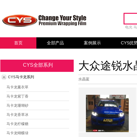
电光
首页
全部产品
案例展示
CYS优
大众途锐水晶
CYS全部系列
CYS马卡龙系列
水晶蓝
马卡龙薰衣草
马卡龙紫丁香
马卡龙珊瑚砂
马卡龙香草冰
马卡龙柠檬糖
马卡龙蝴蝶绿