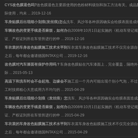
CYS改色膜退色吗?
改色膜退色主要跟使用的色粉材料级别和加工方法有关。成品
际使用，均未 ...
2019-12-16
车身贴膜后出现细小划痕(发丝痕)怎么
洗车、风沙等各种原因确实会给膜表面造成
车辆改色的变更手续是否麻烦，如何办
自2008年10月1日起实施的《机动车
证、产权证到所在车管所进行的申 ...
2019-12-16
车衣裳的车身改色贴膜施工技术水平到
车衣裳车身改色贴膜施工技术不仅完全源自于
之后，每年都会邀请德国INTAX公司 ...
2019-12-16
改色膜对汽车漆面有保护作用吗？
车身改色膜贴在汽车漆面上，完全覆盖，隔绝外
际 ...
2015-05-13
高温下和洗车时会不会起泡、边缘会不
施工后一个月内可能出现个别小气泡，不过
工时技师粗心大意或用力不均匀的 ...
2015-04-29
车身贴膜后出现细小划痕（发丝痕）怎
洗车、风沙等各种原因确实会给膜表面造成
车辆改色的变更手续是否麻烦，如何办
自2008年10月1日起实施的《机动车
证、产权证到所在车管所进行的申 ...
2015-04-29
车衣裳的车身改色贴膜施工技术水平到
车衣裳车身改色贴膜施工技术不仅完全源自于
之后，每年都会邀请德国INTAX公司 ...
2015-04-29