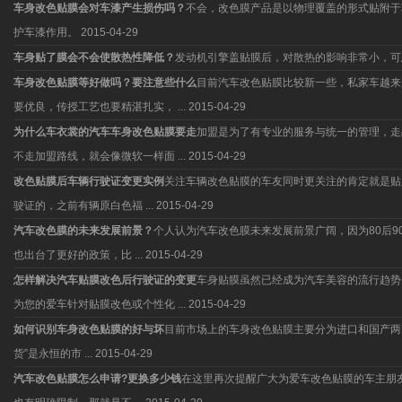
车身改色贴膜会对车漆产生损伤吗？
不会，改色膜产品是以物理覆盖的形式贴附于
护车漆作用。
2015-04-29
车身贴了膜会不会使散热性降低？
发动机引擎盖贴膜后，对散热的影响非常小，可
车身改色贴膜等好做吗？要注意些什么
目前汽车改色贴膜比较新一些，私家车越来
要优良，传授工艺也要精湛扎实， ...
2015-04-29
为什么车衣裳的汽车车身改色贴膜要走
加盟是为了有专业的服务与统一的管理，走
不走加盟路线，就会像微软一样面 ...
2015-04-29
改色贴膜后车辆行驶证变更实例
关注车辆改色贴膜的车友同时更关注的肯定就是贴
驶证的，之前有辆原白色福 ...
2015-04-29
汽车改色膜的未来发展前景？
个人认为汽车改色膜未来发展前景广阔，因为80后
也出台了更好的政策，比 ...
2015-04-29
怎样解决汽车贴膜改色后行驶证的变更
车身贴膜虽然已经成为汽车美容的流行趋势
为您的爱车针对贴膜改色或个性化 ...
2015-04-29
如何识别车身改色贴膜的好与坏
目前市场上的车身改色贴膜主要分为进口和国产两
货”是永恒的市 ...
2015-04-29
汽车改色贴膜怎么申请?更换多少钱
在这里再次提醒广大为爱车改色贴膜的车主朋