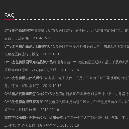
FAQ
CYS改色膜好吗?
毋庸置疑，CYS改色膜是行业的创始人，也是业内的领航者。在
是第二，没有哪 ...
2019-12-16
CYS改色膜产品是进口的吗?
CYS改色膜的主要原料都是进口的，象底纸和胶水
程放在国内进行，以保 ...
2019-12-16
CYS改色膜跟国际知名品牌产品相比有
目前CYS改色膜是压延级产品，单从底纸
采用铸造级原膜，相对传统的压延 ...
2019-12-16
CYS改色膜提供什么质保?
官方统一电子质保，凡是在正常施工后正常使用时出现
题。还有一些理论上可 ...
2019-12-16
CYS新品更新速度怎么样?
CYS改色膜的新品研发速度绝 对属于行业第一，并
CYS改色膜会留残胶吗?
CYS改色膜的胶水是纯进口胶水，CYS也是目前在国内
款胶水，并利用独 家 ...
2019-12-16
高温下和洗车时会不会起泡、边缘会不
施工后一个月内可能出现个别小气泡，不过
工时技师粗心大意或用力不均匀的 ...
2019-12-16