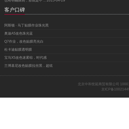
也有明确限制，那就是不 ...
2015-04-29
客户口碑
阿斯顿 · 马丁贴膜作业珠光黑
奥迪A5改色珠光蓝
Q7作业，改色贴膜亮光白
杜卡迪贴膜透明膜
宝马X5改色迷雾棕，时代感
兰博基尼改色贴膜拉丝黑，超炫
北京中和世延商贸有限公司 1000
京ICP备1002144