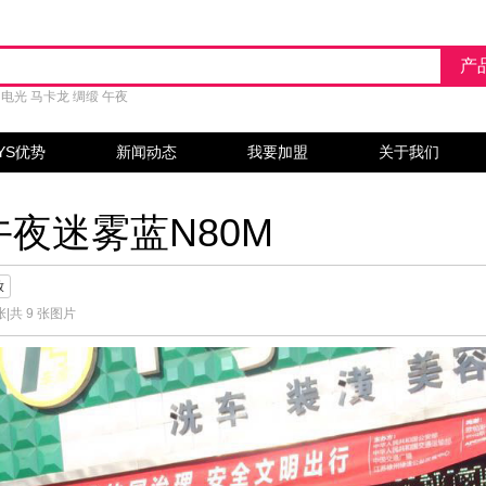
电光
马卡龙
绸缎
午夜
YS优势
新闻动态
我要加盟
关于我们
午夜迷雾蓝N80M
放
张
|
共 9 张图片