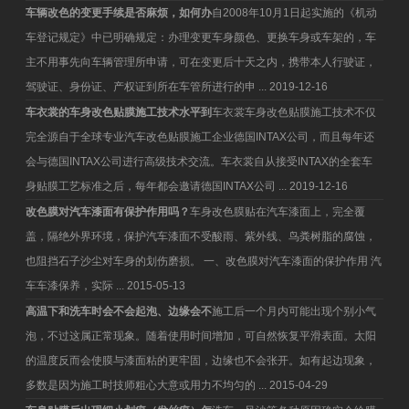
车辆改色的变更手续是否麻烦，如何办
自2008年10月1日起实施的《机动
车登记规定》中已明确规定：办理变更车身颜色、更换车身或车架的，车
主不用事先向车辆管理所申请，可在变更后十天之内，携带本人行驶证，
驾驶证、身份证、产权证到所在车管所进行的申 ...
2019-12-16
车衣裳的车身改色贴膜施工技术水平到
车衣裳车身改色贴膜施工技术不仅
完全源自于全球专业汽车改色贴膜施工企业德国INTAX公司，而且每年还
会与德国INTAX公司进行高级技术交流。车衣裳自从接受INTAX的全套车
身贴膜工艺标准之后，每年都会邀请德国INTAX公司 ...
2019-12-16
改色膜对汽车漆面有保护作用吗？
车身改色膜贴在汽车漆面上，完全覆
盖，隔绝外界环境，保护汽车漆面不受酸雨、紫外线、鸟粪树脂的腐蚀，
也阻挡石子沙尘对车身的划伤磨损。 一、改色膜对汽车漆面的保护作用 汽
车车漆保养，实际 ...
2015-05-13
高温下和洗车时会不会起泡、边缘会不
施工后一个月内可能出现个别小气
泡，不过这属正常现象。随着使用时间增加，可自然恢复平滑表面。太阳
的温度反而会使膜与漆面粘的更牢固，边缘也不会张开。如有起边现象，
多数是因为施工时技师粗心大意或用力不均匀的 ...
2015-04-29