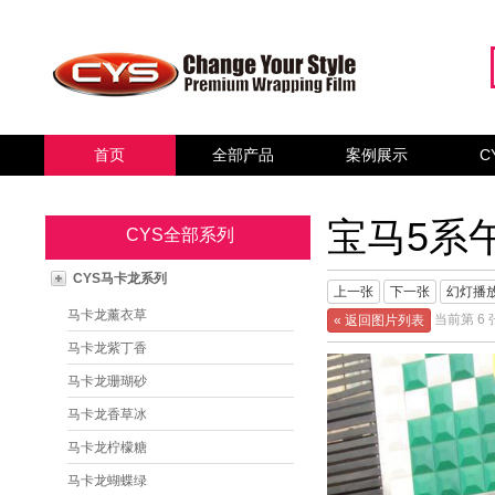
首页
全部产品
案例展示
C
宝马5系
CYS全部系列
CYS马卡龙系列
上一张
下一张
幻灯播
马卡龙薰衣草
当前第 6 
« 返回图片列表
马卡龙紫丁香
马卡龙珊瑚砂
马卡龙香草冰
马卡龙柠檬糖
马卡龙蝴蝶绿