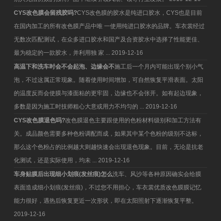
CYS改色膜会留残胶吗?
CYS改色膜的胶水是纯进口胶水，CYS也是目前
在国内加工的所有改色膜产品中唯 一使用纯进口胶水的品牌。车衣裳经过
无数次匹配测试，在众多进口胶水和国产及合资胶水中选择了性能更佳、
最为稳定的一款胶水，并利用独 家 ...
2019-12-16
高温下和洗车时会不会起泡、边缘会不
施工后一个月内可能出现个别小气
泡，不过这属正常现象。随着使用时间增加，可自然恢复平滑表面。太阳
的温度反而会使膜与漆面粘的更牢固，边缘也不会张开。如有起边现象，
多数是因为施工时技师粗心大意或用力不均匀的 ...
2019-12-16
CYS改色膜退色吗?
改色膜退色主要跟使用的色粉材料级别和加工方法有
关。成品颜色需要多种色粉调配而成，如果其中某个色粉的级别不达标，
那么这个色粉占的比例越大则越快速会出现退色现象。目前，无论是抗老
化测试，还是实际使用，均未 ...
2019-12-16
车身贴膜后出现细小划痕(发丝痕)怎么
洗车、风沙等各种原因确实会给膜
表面造成细小划痕(发丝痕)，不过您不用担心，车衣裳优质改色膜膜记忆
能力很好，遇热后恢复更近一次形状，即在太阳照射下逐渐恢复平整。
2019-12-16