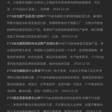
力。大多数车身膜行业资深人士都是车衣裳体系内曾经的跟随者，可以
说，CYS说自己是第二，没有哪 ...
2019-12-16
CYS改色膜产品是进口的吗?
CYS改色膜的主要原料都是进口的，象底纸
和胶水都是从欧美直接进口的，原膜材料来自于德国工厂，大部分特效色
粉材料也都是纯进口产品。考虑到产品研发的速度和生产效率，我们将颜
色加工和涂胶过程放在国内进行，以保 ...
2019-12-16
CYS改色膜跟国际知名品牌产品相比有
目前CYS改色膜是压延级产品，单
从底纸和胶水来说，和国际大品牌完全在同一个水平，色泽饱满鲜艳、漆
面保护效果强、性价比超高、新品开发速度快、生产效率高等。 CYS白金
系列改色膜则采用铸造级原膜，相对传统的压延 ...
2019-12-16
CYS改色膜提供什么质保?
官方统一电子质保，凡是在正常施工后正常使
用时出现的质量问题，CYS改色膜都会提供相应的质保。最典型的质保问
题包括膜面花、有脏点、过早退色等，这些问题一旦发生，CYS将及时补
充材料，解决问题。还有一些理论上可 ...
2019-12-16
CYS新品更新速度怎么样?
CYS改色膜的新品研发速度绝 对属于行业第
一，并坚持不断加大新品研发力度，不仅要比别人出的快，也要不断推出
别人无法仿效的独特产品，继续引领风潮、领导行业发展。
2019-12-16