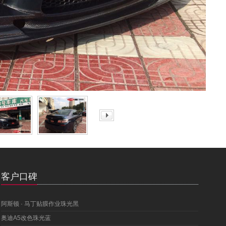
客户口碑
阿斯顿 · 马丁贴膜作业珠光黑
奥迪A5改色珠光蓝