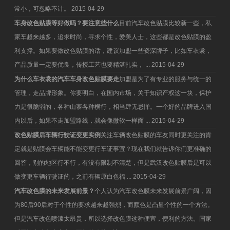
常小，可忽略不计。
2015-04-29
车身改色贴膜等好做吗？要注意些什么
目前汽车改色贴膜比较新一些，私
家车越来越多，追求时尚，寻求个性，爱美人士，这些都是改色贴膜的盈
利支撑。如果要做改色贴膜的话，建议加盟一些资深牌子，比如车衣裳，
产品质量一定要优良，传授工艺也要精湛扎实， ...
2015-04-29
为什么车衣裳的汽车车身改色贴膜要走
加盟是为了有专业的服务与统一的
管理，走品牌形象。你要明白，在国内市场，关于知识产权这一块，保护
力是很脆弱的，各种山寨各种横行，相当肆无忌惮。一个好的品牌进入国
内以后，如果不走加盟路线，就会像微软一样面 ...
2015-04-29
改色贴膜后车辆行驶证变更实例
关注车辆改色贴膜的车友同时更关注的肯
定就是贴膜会车辆能不能变更行车证事宜？现在我们就告诉你们更准确的
回答，别的地区行不行，有没有限制不清楚，但是武汉改色贴膜后是可以
做变更车辆行驶证的，之前有辆原白色福 ...
2015-04-29
汽车改色膜的未来发展前景？
个人认为汽车改色膜未来发展前景广阔，因
为80后90后对于个性的要求越来越强烈，而颜色是凸显个性的一个方法。
但是汽车改色喷漆太昂贵，所以选择改色膜这种便宜，便利的方法。国家