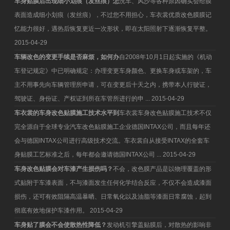
车身贴膜后出现细小划痕（发丝痕）怎
洗车、风沙等各种原因确实会给膜
表面造成细小划痕（发丝痕），不过您不用担心，车衣裳优质改色膜膜记
忆能力很好，遇热后恢复更近一次形状，即在太阳照射下逐渐恢复平整。
2015-04-29
车辆改色的变更手续是否麻烦，如何办
自2008年10月1日起实施的《机动
车登记规定》中已明确规定：办理变更车身颜色、更换车身或车架的，车
主不用事先向车辆管理所申请，可在变更后十天之内，携带本人行驶证，
驾驶证、身份证、产权证到所在车管所进行的申 ...
2015-04-29
车衣裳的车身改色贴膜施工技术水平到
车衣裳车身改色贴膜施工技术不仅
完全源自于全球专业汽车改色贴膜施工企业德国INTAX公司，而且每年还
会与德国INTAX公司进行高级技术交流。车衣裳自从接受INTAX的全套车
身贴膜工艺标准之后，每年都会邀请德国INTAX公司 ...
2015-04-29
车身改色贴膜会对车漆产生损伤吗？
不会，改色膜产品是以物理覆盖的形
式贴附于车漆表面，不与漆面发生任何化学结合反应，不仅不会造成漆面
损伤，还可有效阻隔高温暴晒、日常氧化以及油脂等漆面日常腐蚀，起到
彻底有效地保护车漆作用。
2015-04-29
车身贴了膜会不会使散热性降低？
发动机引擎盖贴膜后，对散热的影响非