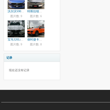
沃尔沃S90超亚普鲁士蓝SM23
特斯拉镭射银PR90
图片数: 9
图片数: 6
宝马320Li亮纳多灰G185
保时捷卡宴亮烈焰橙G075
图片数: 9
图片数: 8
记录
现在还没有记录