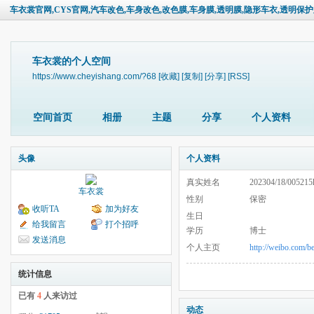
车衣裳官网,CYS官网,汽车改色,车身改色,改色膜,车身膜,透明膜,隐形车衣,透明
车衣裳的个人空间
https://www.cheyishang.com/?68
[收藏]
[复制]
[分享]
[RSS]
空间首页
相册
主题
分享
个人资料
头像
个人资料
真实姓名
202304/18/005215h
车衣裳
性别
保密
收听TA
加为好友
生日
给我留言
打个招呼
学历
博士
发送消息
个人主页
http://weibo.com/b
统计信息
已有
4
人来访过
动态