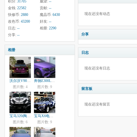
积分:
31705
威望:
--
金钱:
22582
贡献:
--
现在还没有动态
快修币:
2880
魔晶币:
6430
改色币:
43200
好友:
--
日志:
--
相册:
2290
分享
分享:
--
相册
日志
现在还没有日志
沃尔沃V90魔彩青莲紫FR04
奔驰E300L超亚金属紫SM10
图片数: 4
图片数: 9
留言板
现在还没有留言
宝马320i陶瓷黑SC99
宝马X6电光金属午夜蓝PM220
图片数: 6
图片数: 9