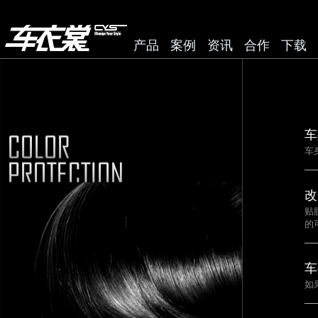
产品
案例
资讯
合作
下载
车
车
改
贴
的
车
如