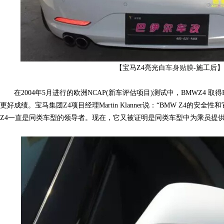
色,
【宝马Z4亮光白
车身贴膜
-施工后
在2004年5月进行的欧洲NCAP(新车评估项目)测试中，BMWZ4 取得Ro
车
更好成绩。宝马集团Z4项目经理Martin Klanner说：“BMW Z4的
Z4一直是同类车型的领导者。现在，它又被证明是同类车型中为乘员提供
身