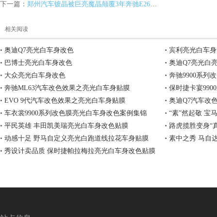
下一篇：
郑州汽车镀晶被巨亮魔晶颠覆3年奔驰E260L车漆也能亮丽如新
相关阅读
•
奥迪Q7亮光白车身改色
•
宾利亮光白车身
•
巴博士亮光白车身改色
•
奥迪Q7亮光白
•
大众亮光白车身改色
•
奔驰9900系
明
•
奔驰ML63汽车改色效果之亮光白车身贴膜
•
保时捷卡宴99
•
EVO 9代汽车改色效果之亮光白车身贴膜
•
奥迪Q7汽车改
•
车衣裳9900系列改色膜亮光白车身改色案例集锦
•
“素”然起敬 
•
平民英雄 丰田凯美瑞亮光白车身改色贴膜
•
路虎揽胜变身“
•
动感十足 野马自定义亮光白跑道线拉花车身贴膜
•
素中之秀 马自
•
秀设计卖品质 保时捷帕拉梅拉亮光白车身改色贴膜
膜,