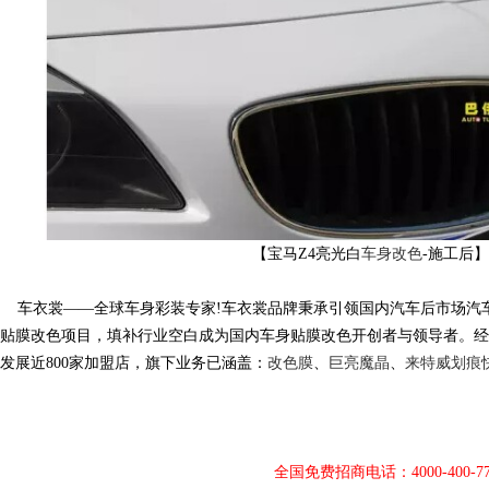
改
【宝马Z4亮光白
车身改色
-施工后
车衣裳——全球车身彩装专家!车衣裳品牌秉承引领国内汽车后市场汽
贴膜改色项目，填补行业空白成为国内车身贴膜改色开创者与领导者。经
色
发展近800家加盟店，旗下业务已涵盖：
改色膜
、
巨亮魔晶
、
来特威
划痕
全国免费招商电话：4000-400-77