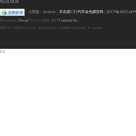
站点信息
|
小黑屋
|
Archiver
|
车衣裳CYS汽车改色膜官网
(
京ICP备10021449
Powered by
Discuz!
X3.4
© 2001-2013
Comsenz Inc.
GMT+8, 2026-8-10 13:10
, Processed in 0.236940 second(s), 27 queries .
隐
0-0
形