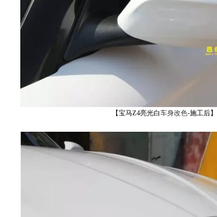
改
【宝马Z4亮光白
车身改色
-施工后
色,