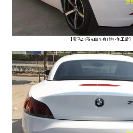
车
【宝马Z4亮光白
车身贴膜
-施工后
改