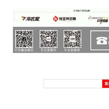
膜,
车
案