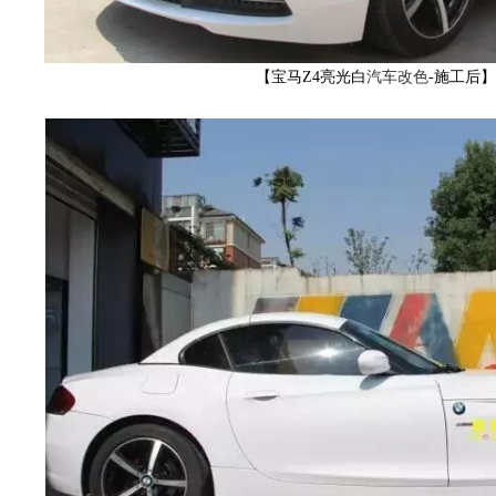
【宝马Z4亮光白
汽车
改色
-施工后
YS
官