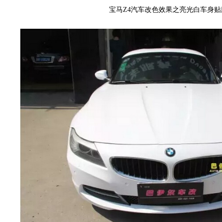
宝马Z4汽车改色效果之亮光白车身贴
衣
裳
官