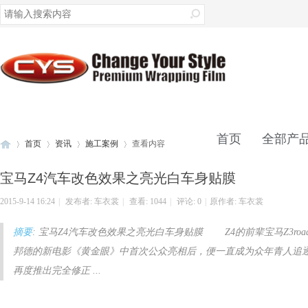
录
首页
全部产
首页
资讯
施工案例
查看内容
宝马Z4汽车改色效果之亮光白车身贴膜
联系我们
2015-9-14 16:24
|
发布者:
车衣裳
|
查看:
1044
|
评论: 0
|
原作者: 车衣裳
车
›
›
›
›
摘要
: 宝马Z4汽车改色效果之亮光白车身贴膜 Z4的前辈宝马Z3roadste
邦德的新电影《黄金眼》中首次公众亮相后，便一直成为众年青人追
再度推出完全修正 ...