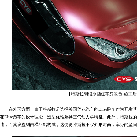
改
【特斯拉绸缎冰酒红
车身改色
-施工
在外形方面，由于特斯拉是选择英国莲花汽车的Elise跑车作为开发
色,
花Elise跑车的设计理念，造型优雅兼具空气动力学特征。此外，特斯拉
造，而其底盘则由模压铝构成，这使得特斯拉不仅外形时尚，车身的坚固