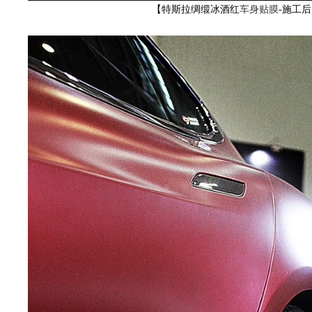
【特斯拉绸缎冰酒红
车身贴膜
-施工
身
膜,
透