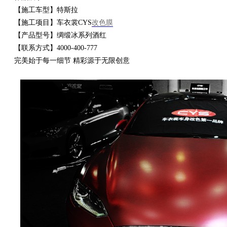
【施工车型】特斯拉
【施工项目】车衣裳CYS
改色膜
衣
【产品型号】绸缎冰系列酒红
【联系方式】4000-400-777
完美始于每一细节 精彩源于无限创意
裳
官