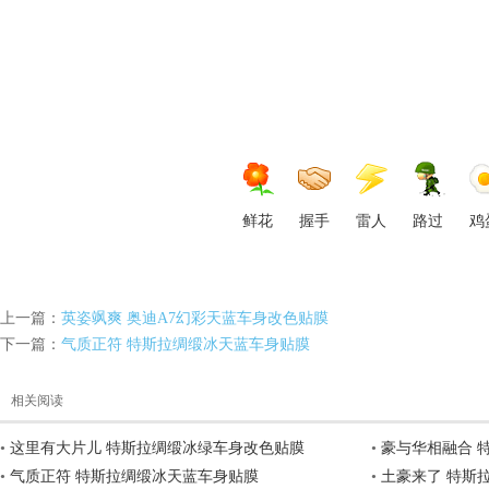
护
鲜花
握手
雷人
路过
鸡
上一篇：
英姿飒爽 奥迪A7幻彩天蓝车身改色贴膜
下一篇：
气质正符 特斯拉绸缎冰天蓝车身贴膜
相关阅读
膜,
•
这里有大片儿 特斯拉绸缎冰绿车身改色贴膜
•
豪与华相融合 
•
气质正符 特斯拉绸缎冰天蓝车身贴膜
•
土豪来了 特斯