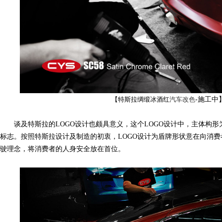
网,
【特斯拉绸缎冰酒红
汽车改色
-施工中
谈及特斯拉的LOGO设计也颇具意义，这个LOGO设计中，主体构形
标志。按照特斯拉设计及制造的初衷，LOGO设计为盾牌形状意在向消
驶理念，将消费者的人身安全放在首位。
汽