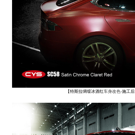
车
改
【特斯拉绸缎冰酒红
车身改色
-施工