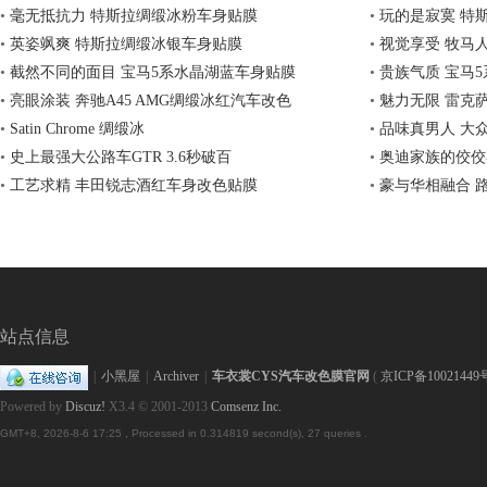
•
毫无抵抗力 特斯拉绸缎冰粉车身贴膜
•
玩的是寂寞 特
•
英姿飒爽 特斯拉绸缎冰银车身贴膜
•
视觉享受 牧马
•
截然不同的面目 宝马5系水晶湖蓝车身贴膜
•
贵族气质 宝马
•
亮眼涂装 奔驰A45 AMG绸缎冰红汽车改色
•
魅力无限 雷克
•
Satin Chrome 绸缎冰
•
品味真男人 大
车
•
史上最强大公路车GTR 3.6秒破百
•
奥迪家族的佼佼
•
工艺求精 丰田锐志酒红车身改色贴膜
•
豪与华相融合 
站点信息
身
|
小黑屋
|
Archiver
|
车衣裳CYS汽车改色膜官网
(
京ICP备10021449
Powered by
Discuz!
X3.4
© 2001-2013
Comsenz Inc.
GMT+8, 2026-8-6 17:25
, Processed in 0.314819 second(s), 27 queries .