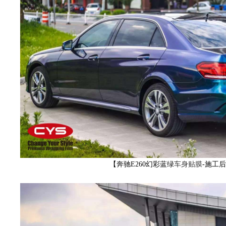
车
改
【奔驰E260幻彩蓝绿
车身贴膜
-施工