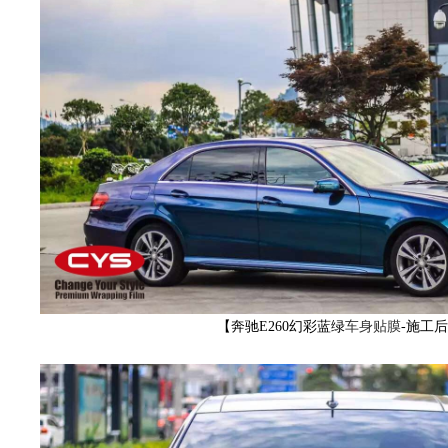
色,
车
【奔驰E260幻彩蓝绿
车身贴膜
-施工
身