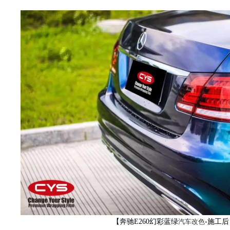
身
膜,
透
【奔驰E260幻彩蓝绿
汽车改色
-施工