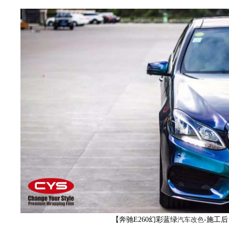
改
色
【奔驰E260幻彩蓝绿
汽车改色
-施工