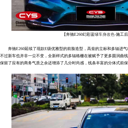
【奔驰E260幻彩蓝绿
车身改色
-施工
奔驰E260延续了现款E级优雅型的前脸造型，高耸的立标和多辐进气
不过新车也并非一尘不变，全新样式的多辐格栅在被赋予了更多圆润曲线
网,
保留了应有的商务气质之余还增添了几分时尚感，线条丰富的分体式前保
C