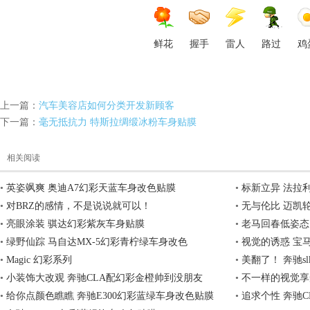
鲜花
握手
雷人
路过
鸡
隐
上一篇：
汽车美容店如何分类开发新顾客
下一篇：
毫无抵抗力 特斯拉绸缎冰粉车身贴膜
相关阅读
•
英姿飒爽 奥迪A7幻彩天蓝车身改色贴膜
•
标新立异 法拉利
•
对BRZ的感情，不是说说就可以！
•
无与伦比 迈凯
形
•
亮眼涂装 骐达幻彩紫灰车身贴膜
•
老马回春低姿态
•
绿野仙踪 马自达MX-5幻彩青柠绿车身改色
•
视觉的诱惑 宝马
•
Magic 幻彩系列
•
美翻了！ 奔驰s
•
小装饰大改观 奔驰CLA配幻彩金橙帅到没朋友
•
不一样的视觉享
•
给你点颜色瞧瞧 奔驰E300幻彩蓝绿车身改色贴膜
膜
•
追求个性 奔驰C