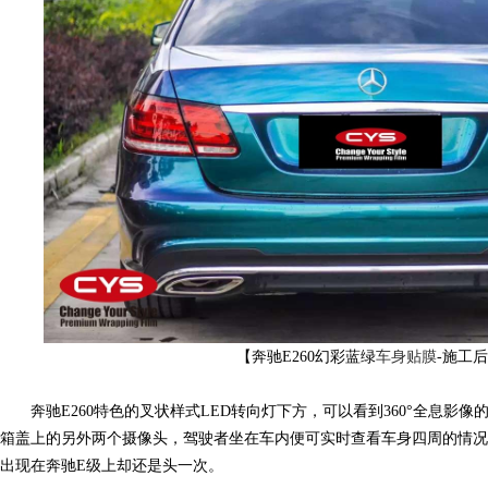
改
【奔驰E260幻彩蓝绿
车身贴膜
-施工
色,
奔驰E260特色的叉状样式LED转向灯下方，可以看到360°全息影
箱盖上的另外两个摄像头，驾驶者坐在车内便可实时查看车身四周的情况
出现在奔驰E级上却还是头一次。