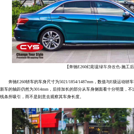
网,
【奔驰E260幻彩蓝绿
车身改色
-施工
奔驰E260轿车的车身尺寸为5021/1854/1487mm，数值与E级运
新车的轴距仍然为3014mm，后排加长的部分从车身侧面看十分明显，
汽
线条所吸引，而不是刻意去观察其车身长度。