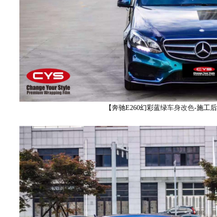
YS
【奔驰E260幻彩蓝绿
车身改色
-施工
官