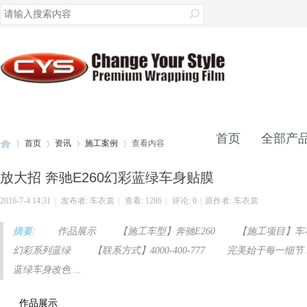
录
首页
全部产
首页
资讯
施工案例
查看内容
放大招 奔驰E260幻彩蓝绿车身贴膜
联系我们
2016-7-4 14:31
|
发布者:
车衣裳
|
查看:
1286
|
评论: 0
|
原作者: 车衣裳
车
›
›
›
›
摘要
: 作品展示 【施工车型】奔驰E260 【施工项目】车
幻彩系列蓝绿 【联系方式】4000-400-777 完美始于每一细节 
蓝绿车身改色 ...
作品展示