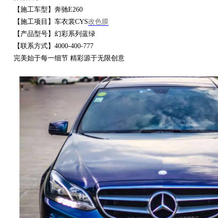
【施工车型】奔驰E260
【施工项目】车衣裳CYS
改色膜
衣
【产品型号】幻彩系列蓝绿
【联系方式】4000-400-777
完美始于每一细节 精彩源于无限创意
裳
官