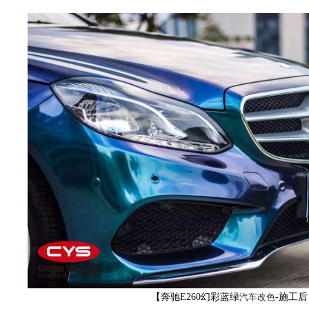
膜,
车
【奔驰E260幻彩蓝绿
汽车改色
-施工