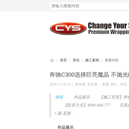
腾讯QQ
微博登录
首页
资讯
施工案例
查看内容
奔驰C300选择巨亮魔晶 不抛
2016-7-4 16:14
|
发布者:
车衣裳
|
查看:
894
|
评论: 
车
›
›
›
›
摘要
: 作品展示 【施工车型】奔驰
【联系方式】4000-400-777 
C级 是族 ...
作品展示