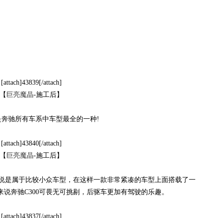
[attach]43839[/attach]
【
巨亮魔晶
-施工后】
奔驰所有车系中车型最全的一种!
[attach]43840[/attach]
【
巨亮魔晶
-施工后】
型来说是属于比较小众车型，在这样一款非常紧凑的车型上面搭载了一
来说奔驰C300可畏无可挑剔，后驱车更加有驾驶的乐趣。
[attach]43837[/attach]