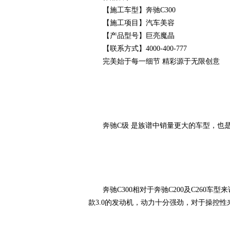
【施工车型】奔驰C300
【施工项目】汽车美容
衣
【产品型号】巨亮魔晶
【联系方式】4000-400-777
完美始于每一细节 精彩源于无限创意
奔驰C级 是族谱中销量更大的车型，也是
裳
奔驰C300相对于奔驰C200及C260车
款3.0的发动机，动力十分强劲，对于操控性
官