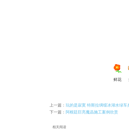
YS
鲜花
官
上一篇：
玩的是寂寞 特斯拉绸缎冰湖水绿车
下一篇：
阿根廷巨亮魔晶施工案例欣赏
相关阅读