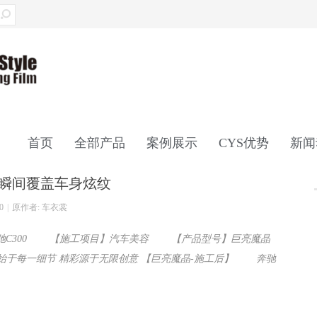
首页
全部产品
案例展示
CYS优势
新闻
光瞬间覆盖车身炫纹
联系我们
0
|
原作者: 车衣裳
C300 【施工项目】汽车美容 【产品型号】巨亮魔晶
完美始于每一细节 精彩源于无限创意 【巨亮魔晶-施工后】 奔驰