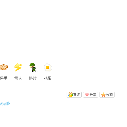
握手
雷人
路过
鸡蛋
邀请
分享
收藏
身贴膜