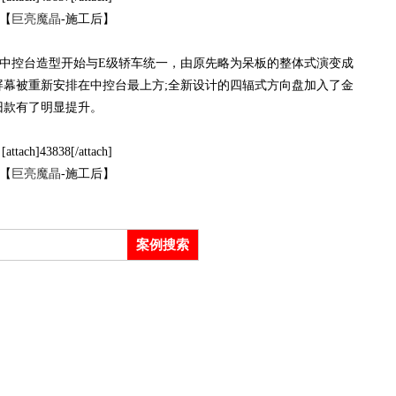
【
巨亮魔晶
-施工后】
控台造型开始与E级轿车统一，由原先略为呆板的整体式演变成
幕被重新安排在中控台最上方;全新设计的四辐式方向盘加入了金
旧款有了明显提升。
[attach]43838[/attach]
【
巨亮魔晶
-施工后】
案例搜索