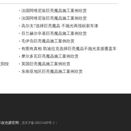
•
法国阿维尼翁巨亮魔晶施工案例欣赏
•
法国阿维尼翁巨亮魔晶施工案例欣赏
•
高尔夫7选择巨亮魔晶 不抛光再现崭新车漆
•
芬兰赫尔辛基巨亮魔晶施工案例欣赏
•
毛伊岛巨亮魔晶施工案例欣赏
•
有图有真相 凯迪拉克选择巨亮魔晶不抛光直接覆盖车
身炫纹
•
摩尔多瓦巨亮魔晶施工案例欣赏
太阳纹
•
英国巨亮魔晶施工案例欣赏
•
东南亚地区巨亮魔晶施工案例欣赏
车改色膜官网
(
京ICP备10021449号-1
)