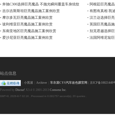
•
奔驰C300选择巨亮魔晶 不抛光瞬间覆盖车身炫纹
•
阿根廷巨亮魔晶
•
吉尔吉斯斯坦巨亮魔晶施工案例欣赏
•
有图有真相 凯
车
•
摩尔多瓦巨亮魔晶施工案例欣赏
身炫纹
•
汉兰达选择巨亮
•
玻利维亚巨亮魔晶施工案例欣赏
•
英国巨亮魔晶施
•
东南亚地区巨亮魔晶施工案例欣赏
•
别克君越选择巨
•
爱沙尼亚巨亮魔晶施工案例欣赏
•
法国阿维尼翁巨
改
站点信息
|
小黑屋
|
Archiver
|
车衣裳CYS汽车改色膜官网
(
京ICP备10021449
Powered by
Discuz!
X3.4
© 2001-2013
Comsenz Inc.
GMT+8, 2026-8-7 02:16
, Processed in 0.091757 second(s), 20 queries .