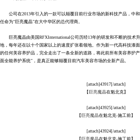
公司在2013年引入的一款可以颠覆目前行业市场的新科技产品，中和世延商贸被美
衣
任命为“巨亮魔晶”在大中华区的总代理商。
巨亮魔晶由美国RFXInternational公司历经13年的研发和不断的
地，每年还在以十个国家以上的速度扩张着领地。作为新一代高科技漆面
的任何美容养护品，完全走出了一条全新的道路，将此前所有美容养护产
面全能养护系统”，是真正能够颠覆目前汽车美容市场的全新产品。
裳
[attach]43917[/attach]
【
巨亮魔晶
在魁北克】
[attach]43925[/attach]
【
巨亮魔晶
在魁北克-施工前】
[attach]43924[/attach]
【
巨亮魔晶
在魁北克-施工前】
官