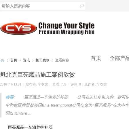
录
首页
全部产
首页
资讯
施工案例
查看内容
魁北克巨亮魔晶施工案例欣赏
联系我们
2016-7-6 13:31
|
发布者:
车衣裳
|
查看:
739
|
评论: 0
|
原作者: 车衣裳
车
›
›
›
›
摘要
: 巨亮魔晶—车漆养护神器 公司在2013年引入的一款可
中和世延商贸被美国RFX International公司任命为“巨亮魔晶
国RFXIntern ...
巨亮魔晶—车漆养护神器