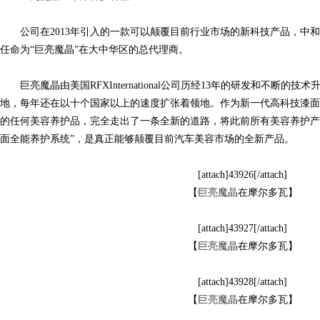
公司在2013年引入的一款可以颠覆目前行业市场的新科技产品，中和世延商贸被美
衣
任命为“巨亮魔晶”在大中华区的总代理商。
巨亮魔晶由美国RFXInternational公司历经13年的研发和不断的
地，每年还在以十个国家以上的速度扩张着领地。作为新一代高科技漆面
的任何美容养护品，完全走出了一条全新的道路，将此前所有美容养护产
面全能养护系统”，是真正能够颠覆目前汽车美容市场的全新产品。
[attach]43926[/attach]
裳
【
巨亮魔晶
在摩尔多瓦】
[attach]43927[/attach]
【
巨亮魔晶
在摩尔多瓦】
[attach]43928[/attach]
【
巨亮魔晶
在摩尔多瓦】
官