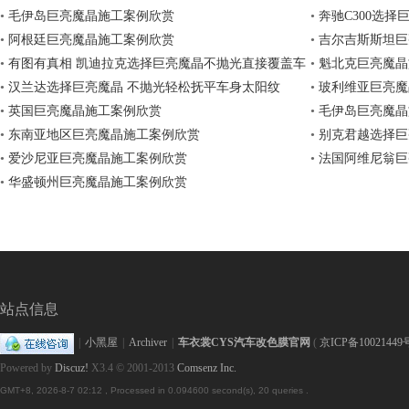
色,
•
毛伊岛巨亮魔晶施工案例欣赏
•
奔驰C300选
•
阿根廷巨亮魔晶施工案例欣赏
•
吉尔吉斯斯坦巨
•
有图有真相 凯迪拉克选择巨亮魔晶不抛光直接覆盖车
•
魁北克巨亮魔晶
身炫纹
•
汉兰达选择巨亮魔晶 不抛光轻松抚平车身太阳纹
•
玻利维亚巨亮魔
•
英国巨亮魔晶施工案例欣赏
•
毛伊岛巨亮魔晶
•
东南亚地区巨亮魔晶施工案例欣赏
•
别克君越选择巨
•
爱沙尼亚巨亮魔晶施工案例欣赏
•
法国阿维尼翁巨
•
华盛顿州巨亮魔晶施工案例欣赏
车
站点信息
|
小黑屋
|
Archiver
|
车衣裳CYS汽车改色膜官网
(
京ICP备10021449
Powered by
Discuz!
X3.4
© 2001-2013
Comsenz Inc.
身
GMT+8, 2026-8-7 02:12
, Processed in 0.094600 second(s), 20 queries .