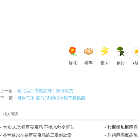
车
鲜花
握手
雷人
路过
鸡
改
上一篇：
魁北克巨亮魔晶施工案例欣赏
下一篇：
贵族气质 宝马5系绸缎冰银车身贴膜
相关阅读
•
大众CC选择巨亮魔晶 不抛光秒变新车
•
拉斯维加斯巨亮
•
芬兰赫尔辛基巨亮魔晶施工案例欣赏
•
纽约巨亮魔晶施