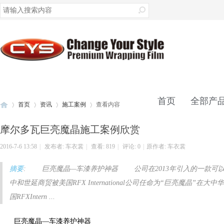
录
首页
全部产
首页
资讯
施工案例
查看内容
摩尔多瓦巨亮魔晶施工案例欣赏
联系我们
2016-7-6 13:58
|
发布者:
车衣裳
|
查看:
819
|
评论: 0
|
原作者: 车衣裳
车
›
›
›
›
摘要
: 巨亮魔晶—车漆养护神器 公司在2013年引入的一款可
中和世延商贸被美国RFX International公司任命为“巨亮魔晶
国RFXIntern ...
巨亮魔晶—车漆养护神器