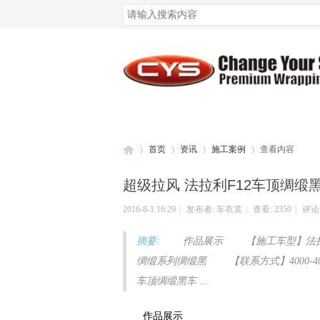
腾讯QQ
微博登录
首页
资讯
施工案例
查看内容
超级拉风 法拉利F12车顶绸缎
2016-8-1 16:29
|
发布者:
车衣裳
|
查看:
2350
|
评论:
车
›
›
›
›
摘要
: 作品展示 【施工车型】法拉
绸缎系列绸缎黑 【联系方式】4000-4
车顶绸缎黑车 ...
作品展示