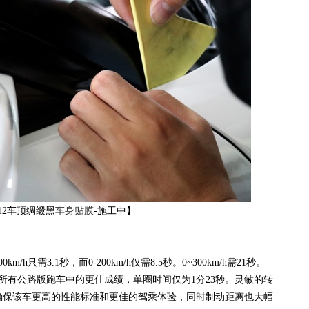
12车顶绸缎黑
车身贴膜
-施工中】
需3.1秒，而0-200km/h仅需8.5秒。0~300km/h需21秒。
了法拉利目前所有公路版跑车中的更佳成绩，单圈时间仅为1分23秒。灵敏的转
确保该车更高的性能标准和更佳的驾乘体验，同时制动距离也大幅