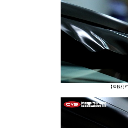
色,
车
【法拉利F
身