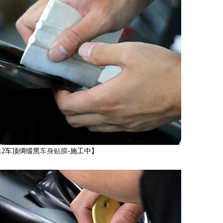
12车顶绸缎黑
车身贴膜
-施工中】