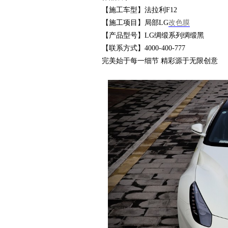
【施工车型】法拉利F12
【施工项目】局部LG
改色膜
衣
【产品型号】LG绸缎系列绸缎黑
【联系方式】4000-400-777
完美始于每一细节 精彩源于无限创意
裳
官