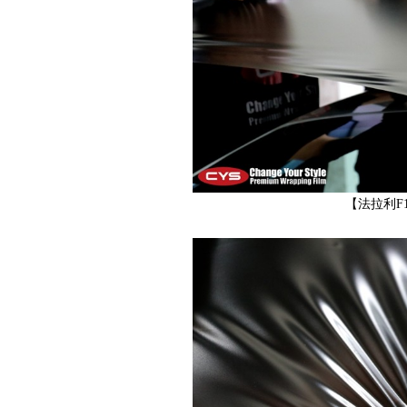
网,
【法拉利F
汽