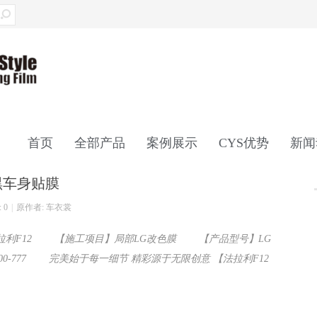
首页
全部产品
案例展示
CYS优势
新闻
黑车身贴膜
联系我们
 0
|
原作者: 车衣裳
利F12 【施工项目】局部LG改色膜 【产品型号】LG
00-777 完美始于每一细节 精彩源于无限创意 【法拉利F12