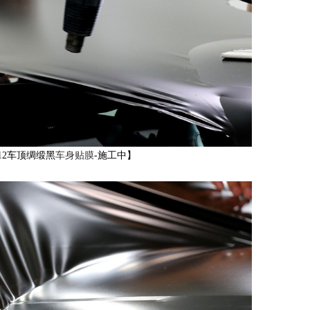
12车顶绸缎黑
车身贴膜
-施工中】