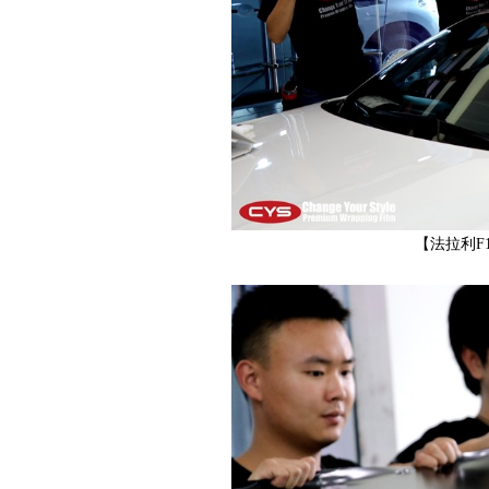
YS
【法拉利F
官