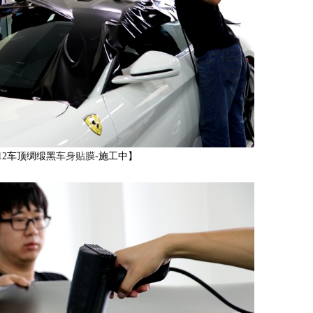
12车顶绸缎黑
车身贴膜
-施工中】