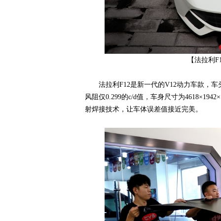
【法拉利F
法拉利F12是新一代的V12动力车款，车
风阻仅0.299的c/d值，车身尺寸为4618×
网,
射焊接技术，让车体误差值接近完美。
C