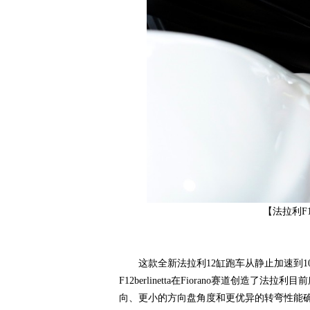
改
【法拉利F
色,
这款全新法拉利12缸跑车从静止加速到100km/h只
F12berlinetta在Fiorano赛道创造
向、更小的方向盘角度和更优异的转弯性能