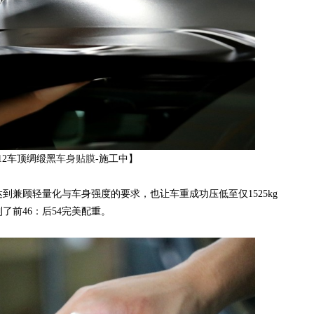
12车顶绸缎黑
车身贴膜
-施工中】
顾轻量化与车身强度的要求，也让车重成功压低至仅1525kg
了前46：后54完美配重。