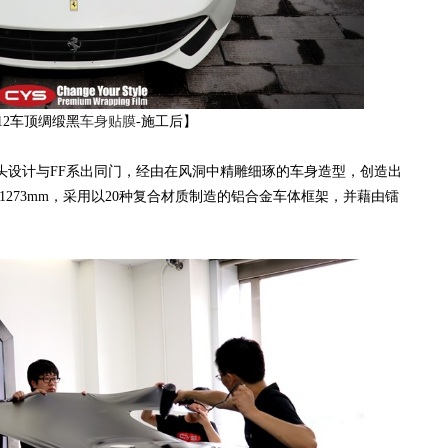
12车顶绸缎黑
车身贴膜
-施工后】
头设计与FF系出同门，经由在风洞中精雕细琢的车身造型，创造出
1942×1273mm，采用以20种复合材质制造的铝合金车体框架，并藉由镭