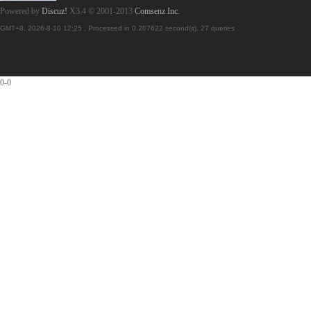
Powered by
Discuz!
X3.4
© 2001-2013
Comsenz Inc.
GMT+8, 2026-8-10 12:25
, Processed in 0.207622 second(s), 27 queries .
0-0
护
膜,