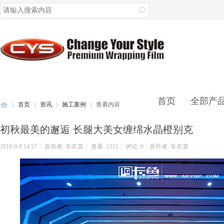
录
首页
全部产
首页
资讯
施工案例
查看内容
初秋最美的邂逅 长腿大美女缠绵水晶橙别克
联系我们
2016-9-8 14:57
|
发布者:
车衣裳
|
查看:
1315
|
评论: 0
|
原作者: 车衣裳
车
›
›
›
›