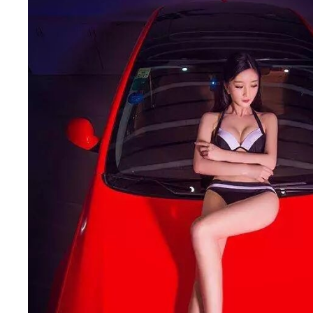
色,
车
身