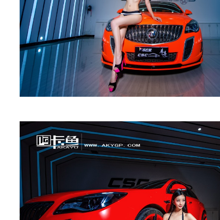
身
膜,
透