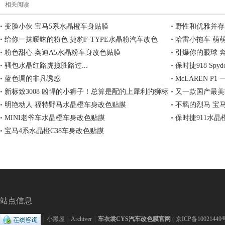
相关阅读
透
•
变脸小伙 宝马5系水晶橙车身贴膜
•
野性和优雅并存
•
给你一抹暧昧的粉色 捷豹F-TYPE水晶粉汽车改色
•
哈雷小拖车 萌
•
粉色甜心 奥迪A5水晶粉车身改色贴膜
•
引爆你的眼球 
•
骚包水晶红路虎揽胜路过...
•
保时捷918 Spy
•
蓝色调的非凡诱惑
•
McLAREN P
•
新标致3008 凶悍的小狮子！总算是配的上犀利的狮标
•
又一款国产最美
了!
•
明艳动人 福特野马水晶橙车身改色贴膜
•
不羁的烈马 宝马
明
•
MINI老爷车水晶橙车身改色贴膜
•
保时捷911水
•
宝马4系水晶橙C38车身改色贴膜
站点信息
保
|
小黑屋
|
Archiver
|
车衣裳CYS汽车改色膜官网
(
京ICP备10021449