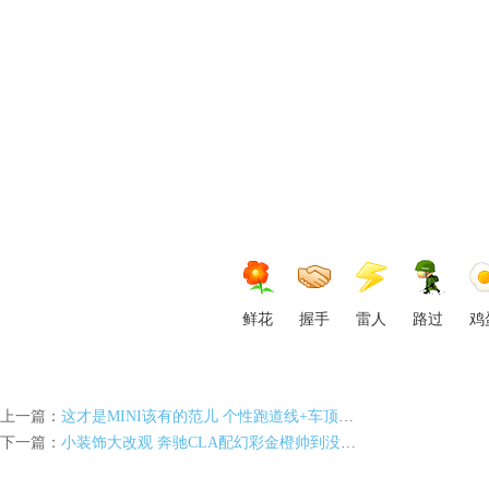
车
衣,
鲜花
握手
雷人
路过
鸡
上一篇：
这才是MINI该有的范儿 个性跑道线+车顶行李箱
下一篇：
小装饰大改观 奔驰CLA配幻彩金橙帅到没朋友