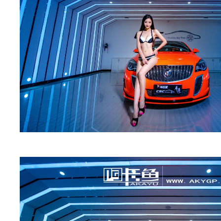
衣
裳
官