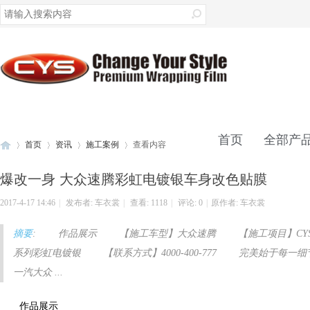
录
首页
全部产
首页
资讯
施工案例
查看内容
爆改一身 大众速腾彩虹电镀银车身改色贴膜
联系我们
2017-4-17 14:46
|
发布者:
车衣裳
|
查看:
1118
|
评论: 0
|
原作者: 车衣裳
车
›
›
›
›
摘要
: 作品展示 【施工车型】大众速腾 【施工项目】CY
系列彩虹电镀银 【联系方式】4000-400-777 完美始于每
一汽大众 ...
作品展示