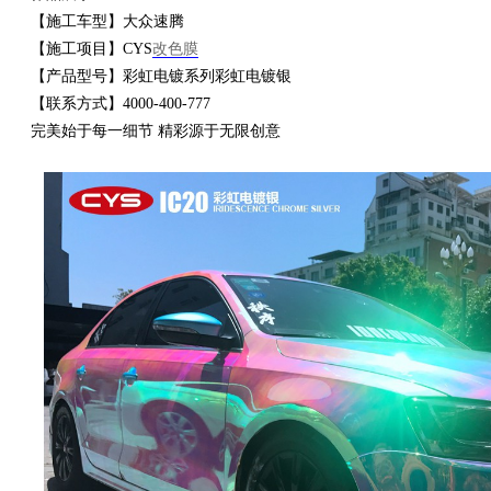
【施工车型】大众速腾
【施工项目】CYS
改色膜
衣
【产品型号】彩虹电镀系列彩虹电镀银
【联系方式】4000-400-777
完美始于每一细节 精彩源于无限创意
裳
官