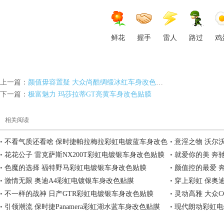
鲜花
握手
雷人
路过
鸡
上一篇：
颜值毋容置疑 大众尚酷绸缎冰红车身改色贴膜
护
下一篇：
极富魅力 玛莎拉蒂GT亮黄车身改色贴膜
相关阅读
•
不看气质还看啥 保时捷帕拉梅拉彩虹电镀蓝车身改色
•
意淫之物 沃尔
贴膜
•
花花公子 雷克萨斯NX200T彩虹电镀银车身改色贴膜
•
就爱你的美 奔
•
色魔的选择 福特野马彩虹电镀银车身改色贴膜
•
颜值控的最爱 奔
•
激情无限 奥迪A4彩虹电镀银车身改色贴膜
•
穿上彩虹 保奥
膜,
•
不一样的战神 日产GTR彩虹电镀银车身改色贴膜
•
灵动高雅 大众
•
引领潮流 保时捷Panamera彩虹湖水蓝车身改色贴膜
•
现代朗动彩虹电