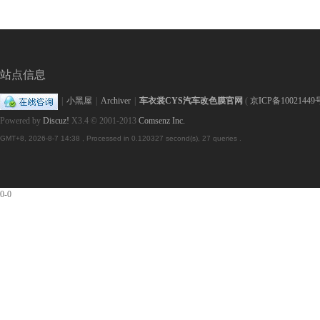
站点信息
车
|
小黑屋
|
Archiver
|
车衣裳CYS汽车改色膜官网
(
京ICP备10021449
Powered by
Discuz!
X3.4
© 2001-2013
Comsenz Inc.
GMT+8, 2026-8-7 14:38
, Processed in 0.120327 second(s), 27 queries .
0-0
身