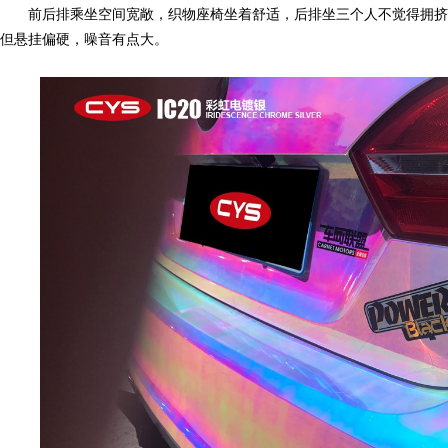
前后排乘坐空间宽敞，织物座椅坐着舒适，后排坐三个人不觉得拥挤，
但悬挂偏硬，噪音有点大。
明
膜,