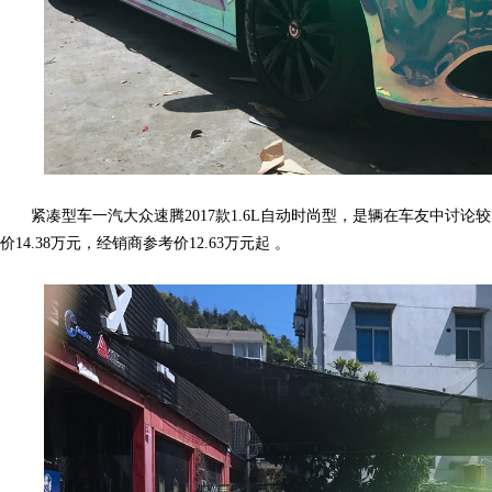
紧凑型车一汽大众速腾2017款1.6L自动时尚型，是辆在车友中讨论
网,
价14.38万元，经销商参考价12.63万元起 。
C