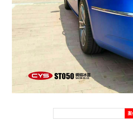
膜,
车
案