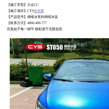
【施工车型】大众CC
【施工项目】CYS
改色膜
衣
【产品型号】绸缎冰系列绸缎冰蓝
【联系方式】4000-400-777
完美始于每一细节 精彩源于无限创意
裳
官