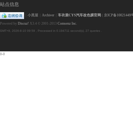
站点信息
|
小黑屋
|
Archiver
|
车衣裳CYS汽车改色膜官网
(
京ICP备10021449
Powered by
Discuz!
X3.4
© 2001-2013
Comsenz Inc.
GMT+8, 2026-8-10 09:59
, Processed in 0.194711 second(s), 27 queries .
隐
0-0
形