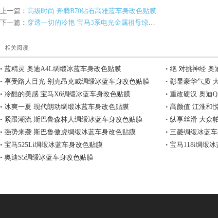
上一篇：
高级时尚 奔腾B70钻石高雅蓝车身改色贴膜
下一篇：
穿透一切的冷艳 宝马3系电光金属祖母绿车身改色贴膜
相关阅读
•
蓝精灵 奥迪A4L绸缎冰蓝车身改色贴膜
•
绝 对挑神经 
明
•
享受路人目光 别克昂克威绸缎冰蓝车身改色贴膜
•
彰显豪华气质 
•
冷酷的美感 宝马X6绸缎冰蓝车身改色贴膜
•
重改硬汉 奥迪
•
冰爽一夏 现代朗动绸缎冰蓝车身改色贴膜
•
高颜值 江淮和
•
紧跟潮流 斯巴鲁森林人绸缎冰蓝车身改色贴膜
•
纵享丝滑 大众
•
强势来袭 斯巴鲁傲虎绸缎冰蓝车身改色贴膜
•
三菱绸缎冰蓝车
•
宝马525Li绸缎冰蓝车身改色贴膜
•
宝马118i绸缎
•
奥迪S5绸缎冰蓝车身改色贴膜
膜,