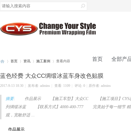
录
首页
全部产
首页
资讯
施工案例
查看内容
蓝色经费 大众CC绸缎冰蓝车身改色贴膜
联系我们
2017-9-13 18:30
|
发布者:
admins
|
查看:
1109
|
评论: 0
|
原作者: admins
车
›
›
›
›
摘要
: 作品展示 【施工车型】大众CC 【施工项目】CY
列绸缎冰蓝 【联系方式】4000-400-777 完美始于每一细
观，宽敞舒适 ...
作品展示