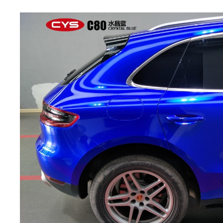
身
膜,
透