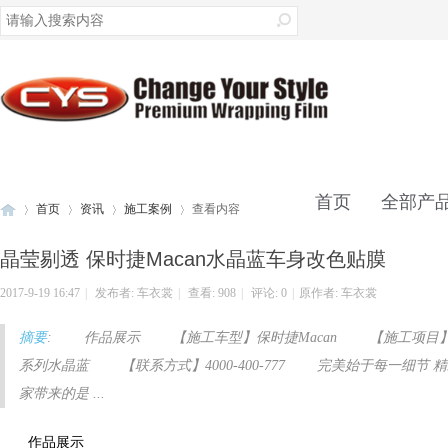
录
首页
全部产
首页
资讯
施工案例
查看内容
晶莹剔透 保时捷Macan水晶蓝车身改色贴膜
联系我们
2017-9-19 16:47
|
发布者:
车衣裳
|
查看:
908
|
评论: 0
|
原作者: 车衣裳
车
›
›
›
›
摘要
: 作品展示 【施工车型】保时捷Macan 【施工项目
系列水晶蓝 【联系方式】4000-400-777 完美始于每一细
家带来的是 ...
作品展示