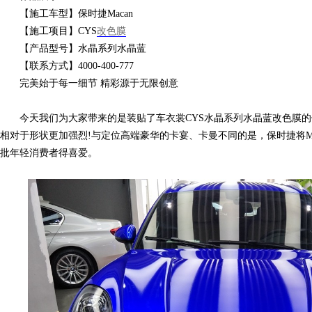
【施工车型】保时捷Macan
【施工项目】CYS
改色膜
衣
【产品型号】水晶系列水晶蓝
【联系方式】4000-400-777
完美始于每一细节 精彩源于无限创意
今天我们为大家带来的是装贴了车衣裳CYS水晶系列水晶蓝改色膜的保
相对于形状更加强烈!与定位高端豪华的卡宴、卡曼不同的是，保时捷将Ma
批年轻消费者得喜爱。
裳
官