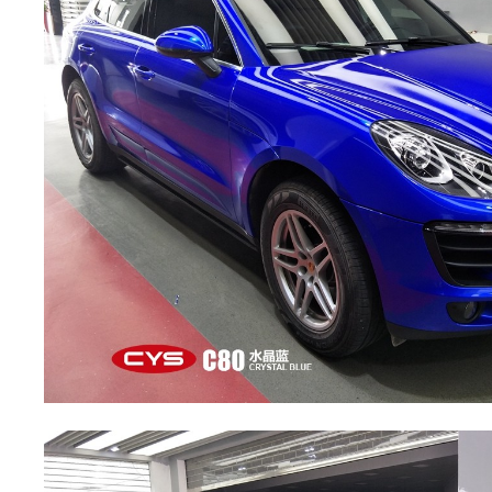
色,
车
身