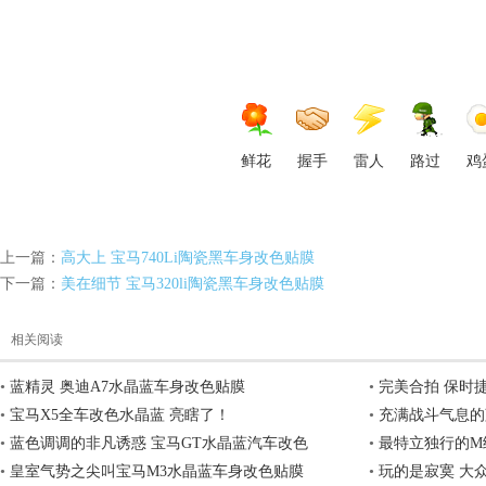
透
鲜花
握手
雷人
路过
鸡
明
上一篇：
高大上 宝马740Li陶瓷黑车身改色贴膜
下一篇：
美在细节 宝马320li陶瓷黑车身改色贴膜
相关阅读
•
蓝精灵 奥迪A7水晶蓝车身改色贴膜
•
完美合拍 保时
•
宝马X5全车改色水晶蓝 亮瞎了！
•
充满战斗气息的
•
蓝色调调的非凡诱惑 宝马GT水晶蓝汽车改色
•
最特立独行的M
保
•
皇室气势之尖叫宝马M3水晶蓝车身改色贴膜
•
玩的是寂寞 大