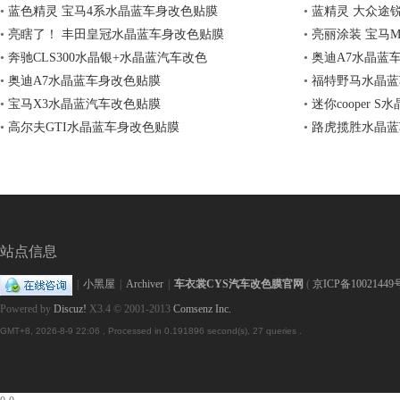
•
蓝色精灵 宝马4系水晶蓝车身改色贴膜
•
蓝精灵 大众途
•
亮瞎了！ 丰田皇冠水晶蓝车身改色贴膜
•
亮丽涂装 宝马
•
奔驰CLS300水晶银+水晶蓝汽车改色
•
奥迪A7水晶蓝
•
奥迪A7水晶蓝车身改色贴膜
•
福特野马水晶蓝
•
宝马X3水晶蓝汽车改色贴膜
•
迷你cooper 
•
高尔夫GTI水晶蓝车身改色贴膜
•
路虎揽胜水晶蓝
护
站点信息
|
小黑屋
|
Archiver
|
车衣裳CYS汽车改色膜官网
(
京ICP备10021449
Powered by
Discuz!
X3.4
© 2001-2013
Comsenz Inc.
GMT+8, 2026-8-9 22:06
, Processed in 0.191896 second(s), 27 queries .
膜,