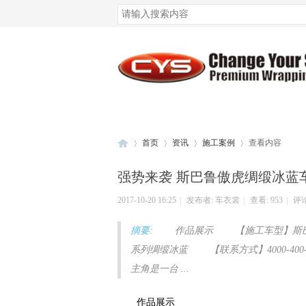
腾讯QQ
微博登录
首页
资讯
施工案例
查看内容
强势来袭 斯巴鲁傲虎绸缎冰蓝
2017-10-20 16:25
|
发布者:
车衣裳
|
查看:
953
|
评论
车
›
›
›
›
摘要
: 作品展示 【施工车型】斯巴
系列绸缎冰蓝 【联系方式】4000-4
主角是一台 ...
作品展示