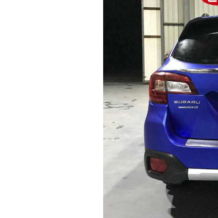
色,
车
身