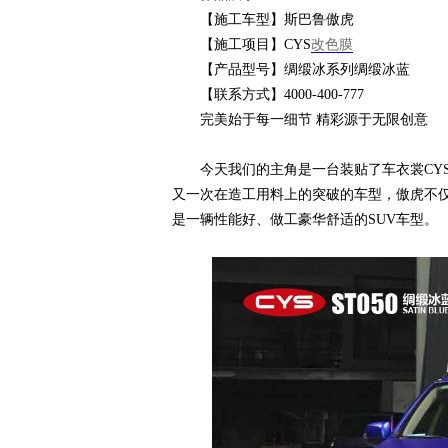
【施工车型】斯巴鲁傲虎
【施工项目】CYS
改色膜
衣
【产品型号】绸缎冰系列绸缎冰蓝
【联系方式】4000-400-777
完美始于每一细节 精彩源于无限创意
今天我们的主角是一台装贴了车衣裳CYS
又一次在造工用料上的突破的车型，傲虎不
是一辆性能好、做工豪华舒适的SUV车型。
裳
官