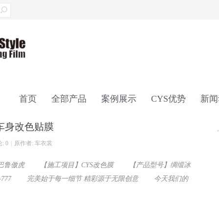
首页
全部产品
案例展示
CYS优势
新闻
车身改色贴膜
联系我们
: 0
|
原作者: 车衣裳
鲁傲虎 【施工项目】CYS改色膜 【产品型号】绸缎冰
00-777 完美始于每一细节 精彩源于无限创意 今天我们的