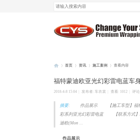
腾讯QQ
微博登录
首页
资讯
施工案例
查看内容
福特蒙迪欧亚光幻彩雷电蓝车
2018-4-8 15:04
|
发布者:
车衣裳
|
查看:
1012
|
评论:
车
›
›
›
›
摘要
: 作品展示 【施工车型】福特
彩系列亚光幻彩雷电蓝 【联系方式】5
迪欧(Mon ...
作品展示