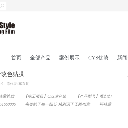
首页
全部产品
案例展示
CYS优势
新闻
身改色贴膜
联系我们
 0
|
原作者: 车衣裳
蒙迪欧 【施工项目】CYS改色膜 【产品型号】魔幻幻
1660006 完美始于每一细节 精彩源于无限创意 福特蒙