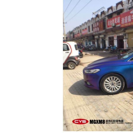
色,
车
身