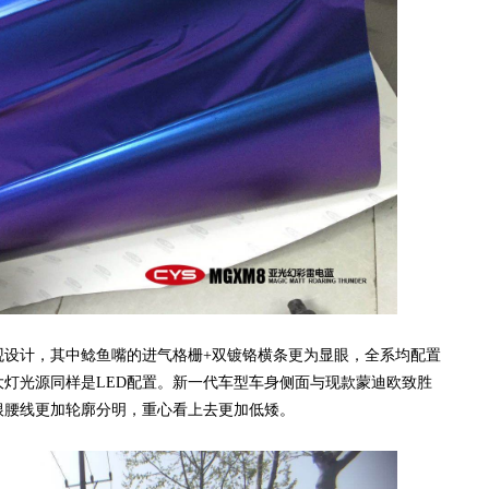
计，其中鲶鱼嘴的进气格栅+双镀铬横条更为显眼，全系均配置
，大灯光源同样是LED配置。新一代车型车身侧面与现款蒙迪欧致胜
根腰线更加轮廓分明，重心看上去更加低矮。