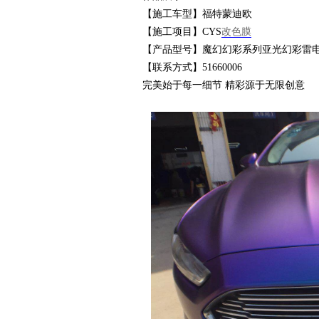
【施工车型】福特蒙迪欧
【施工项目】CYS
改色膜
衣
【产品型号】魔幻幻彩系列亚光幻彩雷
【联系方式】51660006
完美始于每一细节 精彩源于无限创意
裳
官