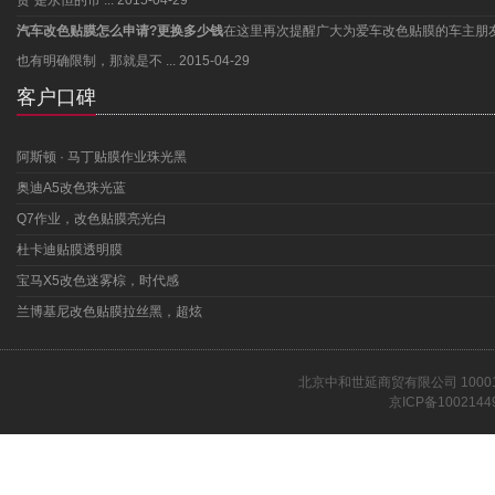
货”是永恒的市 ...
2015-04-29
汽车改色贴膜怎么申请?更换多少钱
在这里再次提醒广大为爱车改色贴膜的车主朋
也有明确限制，那就是不 ...
2015-04-29
客户口碑
阿斯顿 · 马丁贴膜作业珠光黑
奥迪A5改色珠光蓝
Q7作业，改色贴膜亮光白
杜卡迪贴膜透明膜
宝马X5改色迷雾棕，时代感
兰博基尼改色贴膜拉丝黑，超炫
北京中和世延商贸有限公司 1000
京ICP备1002144