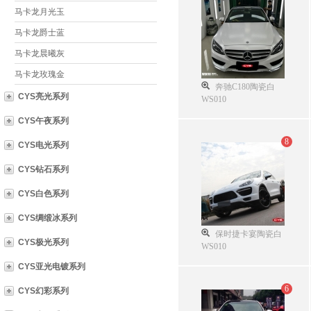
马卡龙月光玉
马卡龙爵士蓝
马卡龙晨曦灰
马卡龙玫瑰金
奔驰C180陶瓷白
CYS亮光系列
WS010
CYS午夜系列
8
CYS电光系列
CYS钻石系列
CYS白色系列
CYS绸缎冰系列
保时捷卡宴陶瓷白
CYS极光系列
WS010
CYS亚光电镀系列
6
CYS幻彩系列