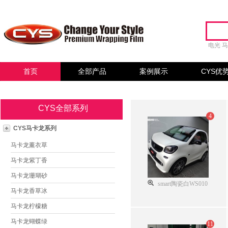
电光
首页
全部产品
案例展示
CYS优
CYS全部系列
4
CYS马卡龙系列
马卡龙薰衣草
马卡龙紫丁香
马卡龙珊瑚砂
smart陶瓷白WS010
马卡龙香草冰
马卡龙柠檬糖
马卡龙蝴蝶绿
11