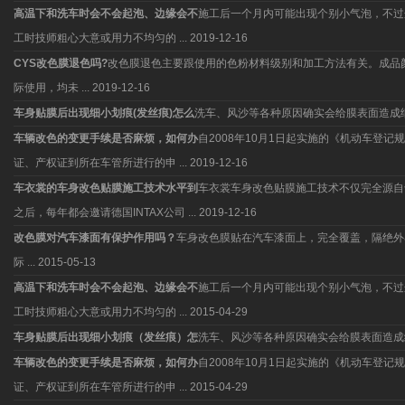
高温下和洗车时会不会起泡、边缘会不
施工后一个月内可能出现个别小气泡，不过
工时技师粗心大意或用力不均匀的 ...
2019-12-16
CYS改色膜退色吗?
改色膜退色主要跟使用的色粉材料级别和加工方法有关。成品
际使用，均未 ...
2019-12-16
车身贴膜后出现细小划痕(发丝痕)怎么
洗车、风沙等各种原因确实会给膜表面造成
车辆改色的变更手续是否麻烦，如何办
自2008年10月1日起实施的《机动车
证、产权证到所在车管所进行的申 ...
2019-12-16
车衣裳的车身改色贴膜施工技术水平到
车衣裳车身改色贴膜施工技术不仅完全源自于
之后，每年都会邀请德国INTAX公司 ...
2019-12-16
改色膜对汽车漆面有保护作用吗？
车身改色膜贴在汽车漆面上，完全覆盖，隔绝外
际 ...
2015-05-13
高温下和洗车时会不会起泡、边缘会不
施工后一个月内可能出现个别小气泡，不过
工时技师粗心大意或用力不均匀的 ...
2015-04-29
车身贴膜后出现细小划痕（发丝痕）怎
洗车、风沙等各种原因确实会给膜表面造成
车辆改色的变更手续是否麻烦，如何办
自2008年10月1日起实施的《机动车
证、产权证到所在车管所进行的申 ...
2015-04-29