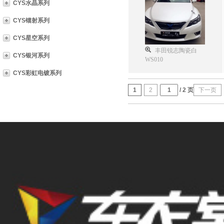
CYS水晶系列
CYS镭射系列
CYS星空系列
丰田锐志陶瓷白
CYS银河系列
WS010
CYS彩虹电镀系列
1
2
/ 2 页
下一页