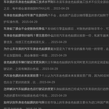
车衣裳的车身改色贴膜施工技术水平到
车衣裳车身改色贴膜施工技术不仅完全源自于
之后，每年都会邀请德国INTAX公司 ...
2015-04-29
车身改色贴膜会对车漆产生损伤吗？
不会，改色膜产品是以物理覆盖的形式贴附于
护车漆作用。
2015-04-29
车身贴了膜会不会使散热性降低？
发动机引擎盖贴膜后，对散热的影响非常小，可
车身改色贴膜等好做吗？要注意些什么
目前汽车改色贴膜比较新一些，私家车越来
要优良，传授工艺也要精湛扎实， ...
2015-04-29
为什么车衣裳的汽车车身改色贴膜要走
加盟是为了有专业的服务与统一的管理，走
不走加盟路线，就会像微软一样面 ...
2015-04-29
改色贴膜后车辆行驶证变更实例
关注车辆改色贴膜的车友同时更关注的肯定就是贴
驶证的，之前有辆原白色福 ...
2015-04-29
汽车改色膜的未来发展前景？
个人认为汽车改色膜未来发展前景广阔，因为80后
也出台了更好的政策，比 ...
2015-04-29
怎样解决汽车贴膜改色后行驶证的变更
车身贴膜虽然已经成为汽车美容的流行趋势
为您的爱车针对贴膜改色或个性化 ...
2015-04-29
如何识别车身改色贴膜的好与坏
目前市场上的车身改色贴膜主要分为进口和国产两