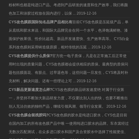
粉材料也都是纯进口产品。考虑到产品研发的速度和生产效率，我们将颜
色加工和涂胶过程放在国内进行，以保 ...
2019-12-16
CYS改色膜跟国际知名品牌产品相比有
目前CYS改色膜是压延级产品，单
从底纸和胶水来说，和国际大品牌完全在同一个水平，色泽饱满鲜艳、漆
面保护效果强、性价比超高、新品开发速度快、生产效率高等。 CYS白金
系列改色膜则采用铸造级原膜，相对传统的压延 ...
2019-12-16
CYS改色膜提供什么质保?
官方统一电子质保，凡是在正常施工后正常使
用时出现的质量问题，CYS改色膜都会提供相应的质保。最典型的质保问
题包括膜面花、有脏点、过早退色等，这些问题一旦发生，CYS将及时补
充材料，解决问题。还有一些理论上可 ...
2019-12-16
CYS新品更新速度怎么样?
CYS改色膜的新品研发速度绝 对属于行业第
一，并坚持不断加大新品研发力度，不仅要比别人出的快，也要不断推出
别人无法仿效的独特产品，继续引领风潮、领导行业发展。
2019-12-16
CYS改色膜会留残胶吗?
CYS改色膜的胶水是纯进口胶水，CYS也是目前
在国内加工的所有改色膜产品中唯 一使用纯进口胶水的品牌。车衣裳经过
无数次匹配测试，在众多进口胶水和国产及合资胶水中选择了性能更佳、