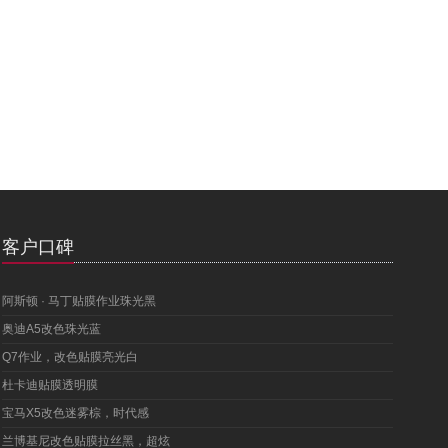
客户口碑
阿斯顿 · 马丁贴膜作业珠光黑
奥迪A5改色珠光蓝
Q7作业，改色贴膜亮光白
杜卡迪贴膜透明膜
宝马X5改色迷雾棕，时代感
兰博基尼改色贴膜拉丝黑，超炫