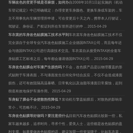
车辆改色的变更手续是否麻烦，如何办
自2008年10月1日起实施的《机动
车登记规定》中已明确规定：办理变更车身颜色、更换车身或车架的，车
主不用事先向车辆管理所申请，可在变更后十天之内，携带本人行驶证，
驾驶证、身份证、产权证到所在车管所进行的申 ...
2015-04-29
车衣裳的车身改色贴膜施工技术水平到
车衣裳车身改色贴膜施工技术不仅
完全源自于全球专业汽车改色贴膜施工企业德国INTAX公司，而且每年还
会与德国INTAX公司进行高级技术交流。车衣裳自从接受INTAX的全套车
身贴膜工艺标准之后，每年都会邀请德国INTAX公司 ...
2015-04-29
车身改色贴膜会对车漆产生损伤吗？
不会，改色膜产品是以物理覆盖的形
式贴附于车漆表面，不与漆面发生任何化学结合反应，不仅不会造成漆面
损伤，还可有效阻隔高温暴晒、日常氧化以及油脂等漆面日常腐蚀，起到
彻底有效地保护车漆作用。
2015-04-29
车身贴了膜会不会使散热性降低？
发动机引擎盖贴膜后，对散热的影响非
常小，可忽略不计。
2015-04-29
车身改色贴膜等好做吗？要注意些什么
目前汽车改色贴膜比较新一些，私
家车越来越多，追求时尚，寻求个性，爱美人士，这些都是改色贴膜的盈
利支撑。如果要做改色贴膜的话，建议加盟一些资深牌子，比如车衣裳，