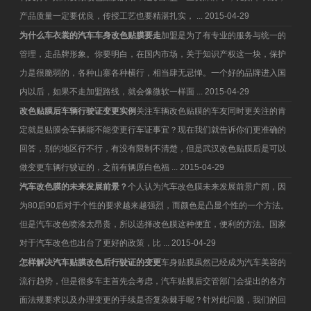
产品质量一定要优良，传授工艺也要精湛扎实， ...
2015-04-29
为什么车衣裳的汽车车身改色贴膜要走
加盟是为了有专业的服务与统一的
管理，走品牌形象。你要明白，在国内市场，关于知识产权这一块，保护
力是很脆弱的，各种山寨各种横行，相当肆无忌惮。一个好的品牌进入国
内以后，如果不走加盟路线，就会像微软一样面 ...
2015-04-29
改色贴膜后车辆行驶证变更实例
关注车辆改色贴膜的车友同时更关注的肯
定就是贴膜会车辆能不能变更行车证事宜？现在我们就告诉你们更准确的
回答，别的地区行不行，有没有限制不清楚，但是武汉改色贴膜后是可以
做变更车辆行驶证的，之前有辆原白色福 ...
2015-04-29
汽车改色膜的未来发展前景？
个人认为汽车改色膜未来发展前景广阔，因
为80后90后对于个性的要求越来越强烈，而颜色是凸显个性的一个方法。
但是汽车改色喷漆太昂贵，所以选择改色膜这种便宜，便利的方法。国家
对于汽车改色也出台了更好的政策，比 ...
2015-04-29
怎样解决汽车贴膜改色后行驶证的变更
车身贴膜虽然已经成为汽车美容的
流行趋势，但是很多车主首先会考虑，汽车贴膜后交管部门会提出的各方
面法规要求以及办理变更的手续是否复杂棘手呢？针对此问题，我们的回