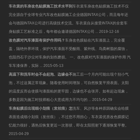
车衣裳的车身改色贴膜施工技术水平到
车衣裳车身改色贴膜施工技术不仅
完全源自于全球专业汽车改色贴膜施工企业德国INTAX公司，而且每年还
会与德国INTAX公司进行高级技术交流。车衣裳自从接受INTAX的全套车
身贴膜工艺标准之后，每年都会邀请德国INTAX公司 ...
2019-12-16
改色膜对汽车漆面有保护作用吗？
车身改色膜贴在汽车漆面上，完全覆
盖，隔绝外界环境，保护汽车漆面不受酸雨、紫外线、鸟粪树脂的腐蚀，
也阻挡石子沙尘对车身的划伤磨损。 一、改色膜对汽车漆面的保护作用 汽
车车漆保养，实际 ...
2015-05-13
高温下和洗车时会不会起泡、边缘会不
施工后一个月内可能出现个别小气
泡，不过这属正常现象。随着使用时间增加，可自然恢复平滑表面。太阳
的温度反而会使膜与漆面粘的更牢固，边缘也不会张开。如有起边现象，
多数是因为施工时技师粗心大意或用力不均匀的 ...
2015-04-29
车身贴膜后出现细小划痕（发丝痕）怎
洗车、风沙等各种原因确实会给膜
表面造成细小划痕（发丝痕），不过您不用担心，车衣裳优质改色膜膜记
忆能力很好，遇热后恢复更近一次形状，即在太阳照射下逐渐恢复平整。
2015-04-29