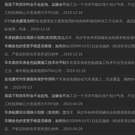
高温下和洗车时会不会起泡、边缘会不
施工后一个月内可能出现个别小气泡，不过
工时技师粗心大意或用力不均匀的 ...
2019-12-16
CYS改色膜退色吗?
改色膜退色主要跟使用的色粉材料级别和加工方法有关。成品
际使用，均未 ...
2019-12-16
车身贴膜后出现细小划痕(发丝痕)怎么
洗车、风沙等各种原因确实会给膜表面造成
车辆改色的变更手续是否麻烦，如何办
自2008年10月1日起实施的《机动车
证、产权证到所在车管所进行的申 ...
2019-12-16
车衣裳的车身改色贴膜施工技术水平到
车衣裳车身改色贴膜施工技术不仅完全源自于
之后，每年都会邀请德国INTAX公司 ...
2019-12-16
改色膜对汽车漆面有保护作用吗？
车身改色膜贴在汽车漆面上，完全覆盖，隔绝外
际 ...
2015-05-13
高温下和洗车时会不会起泡、边缘会不
施工后一个月内可能出现个别小气泡，不过
工时技师粗心大意或用力不均匀的 ...
2015-04-29
车身贴膜后出现细小划痕（发丝痕）怎
洗车、风沙等各种原因确实会给膜表面造成
车辆改色的变更手续是否麻烦，如何办
自2008年10月1日起实施的《机动车
证、产权证到所在车管所进行的申 ...
2015-04-29