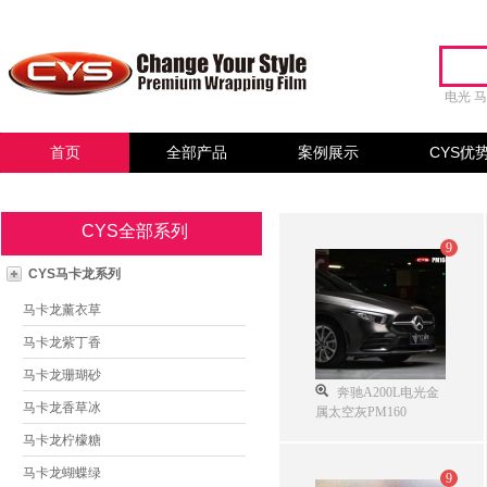
电光
首页
全部产品
案例展示
CYS优
CYS全部系列
9
CYS马卡龙系列
马卡龙薰衣草
马卡龙紫丁香
马卡龙珊瑚砂
奔驰A200L电光金
马卡龙香草冰
属太空灰PM160
马卡龙柠檬糖
马卡龙蝴蝶绿
9