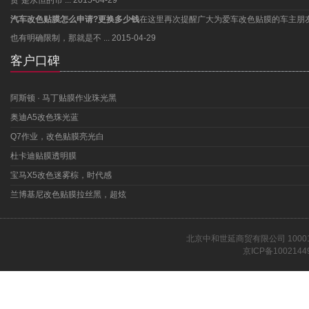
货”是永恒的市 ...
2015-04-29
汽车改色贴膜怎么申请?更换多少钱
在这里再次提醒广大为爱车改色贴膜的车主朋
也有明确限制，那就是不 ...
2015-04-29
客户口碑
阿斯顿 · 马丁贴膜作业珠光黑
奥迪A5改色珠光蓝
Q7作业，改色贴膜亮光白
杜卡迪贴膜透明膜
宝马X5改色迷雾棕，时代感
兰博基尼改色贴膜拉丝黑，超炫
北京中和世延商贸有限公司 1000
京ICP备1002144