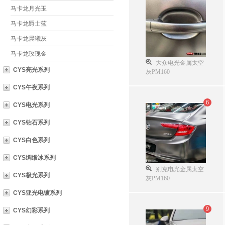
马卡龙月光玉
马卡龙爵士蓝
马卡龙晨曦灰
马卡龙玫瑰金
大众电光金属太空
CYS亮光系列
灰PM160
CYS午夜系列
6
CYS电光系列
CYS钻石系列
CYS白色系列
CYS绸缎冰系列
别克电光金属太空
CYS极光系列
灰PM160
CYS亚光电镀系列
9
CYS幻彩系列