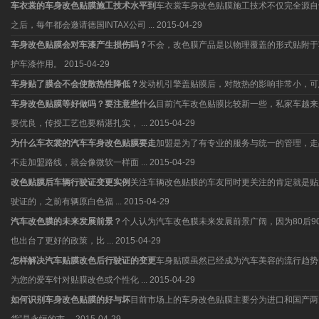
车衣裳的车身改色贴膜施工技术水平到
车衣裳车身改色贴膜施工技术不仅完全源自于
之后，每年都会邀请德国INTAX公司 ...
2015-04-29
车身改色贴膜会对车漆产生损伤吗？
不会，改色膜产品是以物理覆盖的形式贴附于
护车漆作用。
2015-04-29
车身贴了膜会不会使散热性降低？
发动机引擎盖贴膜后，对散热的影响非常小，可
车身改色贴膜等好做吗？要注意些什么
目前汽车改色贴膜比较新一些，私家车越来
要优良，传授工艺也要精湛扎实， ...
2015-04-29
为什么车衣裳的汽车车身改色贴膜要走
加盟是为了有专业的服务与统一的管理，走
不走加盟路线，就会像微软一样面 ...
2015-04-29
改色贴膜后车辆行驶证变更实例
关注车辆改色贴膜的车友同时更关注的肯定就是贴
驶证的，之前有辆原白色福 ...
2015-04-29
汽车改色膜的未来发展前景？
个人认为汽车改色膜未来发展前景广阔，因为80后
也出台了更好的政策，比 ...
2015-04-29
怎样解决汽车贴膜改色后行驶证的变更
车身贴膜虽然已经成为汽车美容的流行趋势
为您的爱车针对贴膜改色或个性化 ...
2015-04-29
如何识别车身改色贴膜的好与坏
目前市场上的车身改色贴膜主要分为进口和国产两