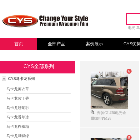
电光
首页
全部产品
案例展示
CYS优
CYS全部系列
6
CYS马卡龙系列
马卡龙薰衣草
马卡龙紫丁香
马卡龙珊瑚砂
奔驰GL450电光金
马卡龙香草冰
属咖啡PM28
马卡龙柠檬糖
马卡龙蝴蝶绿
9