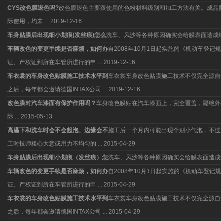
CYS改色膜退色吗?
改色膜退色主要跟使用的色粉材料级别和加工方法有关。成品
际使用，均未 ...
2019-12-16
车身贴膜后出现细小划痕(发丝痕)怎么
洗车、风沙等各种原因确实会给膜表面造成
车辆改色的变更手续是否麻烦，如何办
自2008年10月1日起实施的《机动车
证、产权证到所在车管所进行的申 ...
2019-12-16
车衣裳的车身改色贴膜施工技术水平到
车衣裳车身改色贴膜施工技术不仅完全源自于
之后，每年都会邀请德国INTAX公司 ...
2019-12-16
改色膜对汽车漆面有保护作用吗？
车身改色膜贴在汽车漆面上，完全覆盖，隔绝外
际 ...
2015-05-13
高温下和洗车时会不会起泡、边缘会不
施工后一个月内可能出现个别小气泡，不过
工时技师粗心大意或用力不均匀的 ...
2015-04-29
车身贴膜后出现细小划痕（发丝痕）怎
洗车、风沙等各种原因确实会给膜表面造成
车辆改色的变更手续是否麻烦，如何办
自2008年10月1日起实施的《机动车
证、产权证到所在车管所进行的申 ...
2015-04-29
车衣裳的车身改色贴膜施工技术水平到
车衣裳车身改色贴膜施工技术不仅完全源自于
之后，每年都会邀请德国INTAX公司 ...
2015-04-29