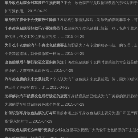
车身改色贴膜会对车漆产生损伤吗？
不会，改色膜产品是以物理覆盖的形式贴附于
护车漆作用。
2015-04-29
车身贴了膜会不会使散热性降低？
发动机引擎盖贴膜后，对散热的影响非常小，可
车身改色贴膜等好做吗？要注意些什么
目前汽车改色贴膜比较新一些，私家车越来
要优良，传授工艺也要精湛扎实， ...
2015-04-29
为什么车衣裳的汽车车身改色贴膜要走
加盟是为了有专业的服务与统一的管理，走
不走加盟路线，就会像微软一样面 ...
2015-04-29
改色贴膜后车辆行驶证变更实例
关注车辆改色贴膜的车友同时更关注的肯定就是贴
驶证的，之前有辆原白色福 ...
2015-04-29
汽车改色膜的未来发展前景？
个人认为汽车改色膜未来发展前景广阔，因为80后
也出台了更好的政策，比 ...
2015-04-29
怎样解决汽车贴膜改色后行驶证的变更
车身贴膜虽然已经成为汽车美容的流行趋势
为您的爱车针对贴膜改色或个性化 ...
2015-04-29
如何识别车身改色贴膜的好与坏
目前市场上的车身改色贴膜主要分为进口和国产两
货”是永恒的市 ...
2015-04-29
汽车改色贴膜怎么申请?更换多少钱
在这里再次提醒广大为爱车改色贴膜的车主朋