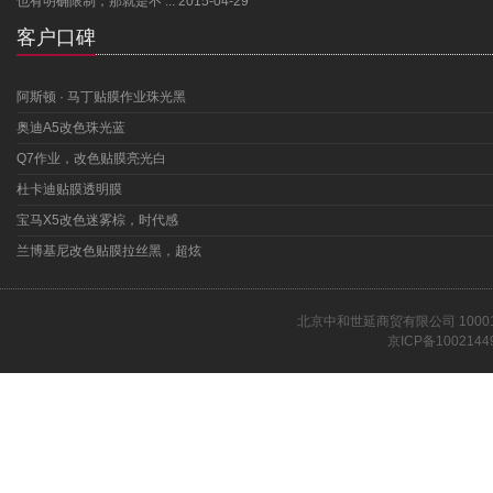
也有明确限制，那就是不 ...
2015-04-29
客户口碑
阿斯顿 · 马丁贴膜作业珠光黑
奥迪A5改色珠光蓝
Q7作业，改色贴膜亮光白
杜卡迪贴膜透明膜
宝马X5改色迷雾棕，时代感
兰博基尼改色贴膜拉丝黑，超炫
北京中和世延商贸有限公司 1000
京ICP备1002144