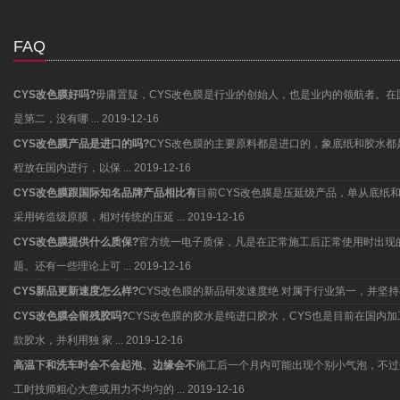
FAQ
CYS改色膜好吗?
毋庸置疑，CYS改色膜是行业的创始人，也是业内的领航者。在
是第二，没有哪 ...
2019-12-16
CYS改色膜产品是进口的吗?
CYS改色膜的主要原料都是进口的，象底纸和胶水
程放在国内进行，以保 ...
2019-12-16
CYS改色膜跟国际知名品牌产品相比有
目前CYS改色膜是压延级产品，单从底纸
采用铸造级原膜，相对传统的压延 ...
2019-12-16
CYS改色膜提供什么质保?
官方统一电子质保，凡是在正常施工后正常使用时出现
题。还有一些理论上可 ...
2019-12-16
CYS新品更新速度怎么样?
CYS改色膜的新品研发速度绝 对属于行业第一，并
CYS改色膜会留残胶吗?
CYS改色膜的胶水是纯进口胶水，CYS也是目前在国内
款胶水，并利用独 家 ...
2019-12-16
高温下和洗车时会不会起泡、边缘会不
施工后一个月内可能出现个别小气泡，不过
工时技师粗心大意或用力不均匀的 ...
2019-12-16