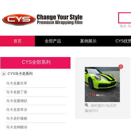
电光
首页
全部产品
案例展示
CYS优
CYS全部系列
5
CYS马卡龙系列
马卡龙薰衣草
马卡龙紫丁香
马卡龙珊瑚砂
保时捷911钻石柠
马卡龙香草冰
檬绿D53
马卡龙柠檬糖
马卡龙蝴蝶绿