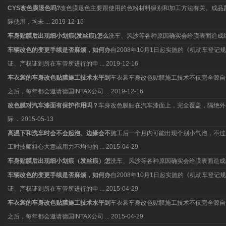
CYS改色膜退色吗?
改色膜退色主要跟使用的色粉材料级别和加工方法有关。成品
际使用，均未 ...
2019-12-16
车身贴膜后出现细小划痕(发丝痕)怎么
洗车、风沙等各种原因确实会给膜表面造成
车辆改色的变更手续是否麻烦，如何办
自2008年10月1日起实施的《机动车
证、产权证到所在车管所进行的申 ...
2019-12-16
车衣裳的车身改色贴膜施工技术水平到
车衣裳车身改色贴膜施工技术不仅完全源自于
之后，每年都会邀请德国INTAX公司 ...
2019-12-16
改色膜对汽车漆面有保护作用吗？
车身改色膜贴在汽车漆面上，完全覆盖，隔绝外
际 ...
2015-05-13
高温下和洗车时会不会起泡、边缘会不
施工后一个月内可能出现个别小气泡，不过
工时技师粗心大意或用力不均匀的 ...
2015-04-29
车身贴膜后出现细小划痕（发丝痕）怎
洗车、风沙等各种原因确实会给膜表面造成
车辆改色的变更手续是否麻烦，如何办
自2008年10月1日起实施的《机动车
证、产权证到所在车管所进行的申 ...
2015-04-29
车衣裳的车身改色贴膜施工技术水平到
车衣裳车身改色贴膜施工技术不仅完全源自于
之后，每年都会邀请德国INTAX公司 ...
2015-04-29