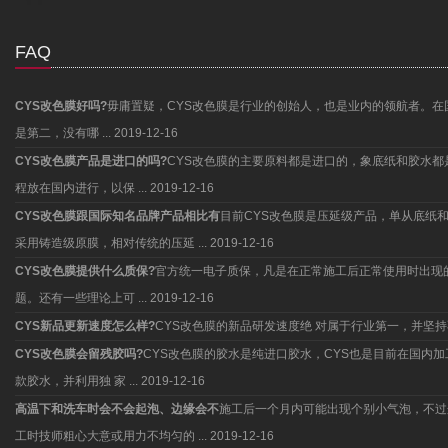
FAQ
CYS改色膜好吗?
毋庸置疑，CYS改色膜是行业的创始人，也是业内的领航者。在
是第二，没有哪 ...
2019-12-16
CYS改色膜产品是进口的吗?
CYS改色膜的主要原料都是进口的，象底纸和胶水
程放在国内进行，以保 ...
2019-12-16
CYS改色膜跟国际知名品牌产品相比有
目前CYS改色膜是压延级产品，单从底纸
采用铸造级原膜，相对传统的压延 ...
2019-12-16
CYS改色膜提供什么质保?
官方统一电子质保，凡是在正常施工后正常使用时出现
题。还有一些理论上可 ...
2019-12-16
CYS新品更新速度怎么样?
CYS改色膜的新品研发速度绝 对属于行业第一，并
CYS改色膜会留残胶吗?
CYS改色膜的胶水是纯进口胶水，CYS也是目前在国内
款胶水，并利用独 家 ...
2019-12-16
高温下和洗车时会不会起泡、边缘会不
施工后一个月内可能出现个别小气泡，不过
工时技师粗心大意或用力不均匀的 ...
2019-12-16