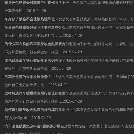
车身改色贴膜会对车漆产生损伤吗？
不会，改色膜产品是以物理覆盖的形式贴附于
护车漆作用。
2015-04-29
车身贴了膜会不会使散热性降低？
发动机引擎盖贴膜后，对散热的影响非常小，可
车身改色贴膜等好做吗？要注意些什么
目前汽车改色贴膜比较新一些，私家车越来
要优良，传授工艺也要精湛扎实， ...
2015-04-29
为什么车衣裳的汽车车身改色贴膜要走
加盟是为了有专业的服务与统一的管理，走
不走加盟路线，就会像微软一样面 ...
2015-04-29
改色贴膜后车辆行驶证变更实例
关注车辆改色贴膜的车友同时更关注的肯定就是贴
驶证的，之前有辆原白色福 ...
2015-04-29
汽车改色膜的未来发展前景？
个人认为汽车改色膜未来发展前景广阔，因为80后
也出台了更好的政策，比 ...
2015-04-29
怎样解决汽车贴膜改色后行驶证的变更
车身贴膜虽然已经成为汽车美容的流行趋势
为您的爱车针对贴膜改色或个性化 ...
2015-04-29
如何识别车身改色贴膜的好与坏
目前市场上的车身改色贴膜主要分为进口和国产两
货”是永恒的市 ...
2015-04-29
汽车改色贴膜怎么申请?更换多少钱
在这里再次提醒广大为爱车改色贴膜的车主朋