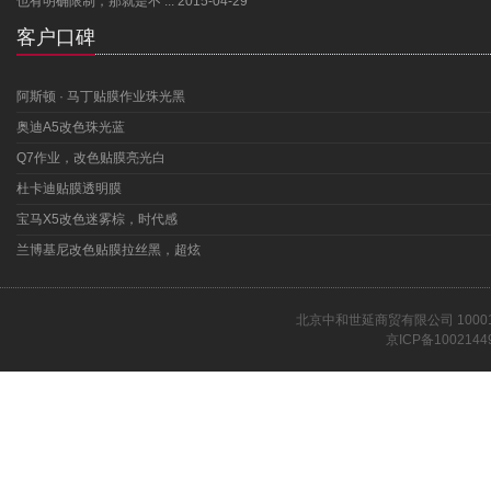
也有明确限制，那就是不 ...
2015-04-29
客户口碑
阿斯顿 · 马丁贴膜作业珠光黑
奥迪A5改色珠光蓝
Q7作业，改色贴膜亮光白
杜卡迪贴膜透明膜
宝马X5改色迷雾棕，时代感
兰博基尼改色贴膜拉丝黑，超炫
北京中和世延商贸有限公司 1000
京ICP备1002144