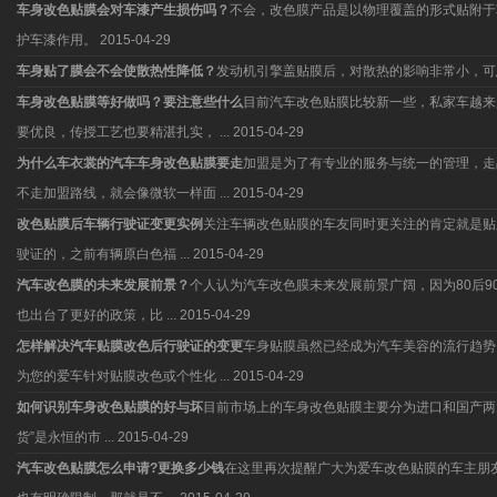
车身改色贴膜会对车漆产生损伤吗？
不会，改色膜产品是以物理覆盖的形式贴附于
护车漆作用。
2015-04-29
车身贴了膜会不会使散热性降低？
发动机引擎盖贴膜后，对散热的影响非常小，可
车身改色贴膜等好做吗？要注意些什么
目前汽车改色贴膜比较新一些，私家车越来
要优良，传授工艺也要精湛扎实， ...
2015-04-29
为什么车衣裳的汽车车身改色贴膜要走
加盟是为了有专业的服务与统一的管理，走
不走加盟路线，就会像微软一样面 ...
2015-04-29
改色贴膜后车辆行驶证变更实例
关注车辆改色贴膜的车友同时更关注的肯定就是贴
驶证的，之前有辆原白色福 ...
2015-04-29
汽车改色膜的未来发展前景？
个人认为汽车改色膜未来发展前景广阔，因为80后
也出台了更好的政策，比 ...
2015-04-29
怎样解决汽车贴膜改色后行驶证的变更
车身贴膜虽然已经成为汽车美容的流行趋势
为您的爱车针对贴膜改色或个性化 ...
2015-04-29
如何识别车身改色贴膜的好与坏
目前市场上的车身改色贴膜主要分为进口和国产两
货”是永恒的市 ...
2015-04-29
汽车改色贴膜怎么申请?更换多少钱
在这里再次提醒广大为爱车改色贴膜的车主朋