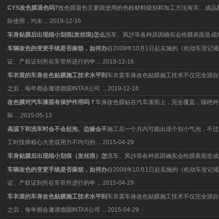
CYS改色膜退色吗?
改色膜退色主要跟使用的色粉材料级别和加工方法有关。成品
际使用，均未 ...
2019-12-16
车身贴膜后出现细小划痕(发丝痕)怎么
洗车、风沙等各种原因确实会给膜表面造成
车辆改色的变更手续是否麻烦，如何办
自2008年10月1日起实施的《机动车
证、产权证到所在车管所进行的申 ...
2019-12-16
车衣裳的车身改色贴膜施工技术水平到
车衣裳车身改色贴膜施工技术不仅完全源自于
之后，每年都会邀请德国INTAX公司 ...
2019-12-16
改色膜对汽车漆面有保护作用吗？
车身改色膜贴在汽车漆面上，完全覆盖，隔绝外
际 ...
2015-05-13
高温下和洗车时会不会起泡、边缘会不
施工后一个月内可能出现个别小气泡，不过
工时技师粗心大意或用力不均匀的 ...
2015-04-29
车身贴膜后出现细小划痕（发丝痕）怎
洗车、风沙等各种原因确实会给膜表面造成
车辆改色的变更手续是否麻烦，如何办
自2008年10月1日起实施的《机动车
证、产权证到所在车管所进行的申 ...
2015-04-29
车衣裳的车身改色贴膜施工技术水平到
车衣裳车身改色贴膜施工技术不仅完全源自于
之后，每年都会邀请德国INTAX公司 ...
2015-04-29