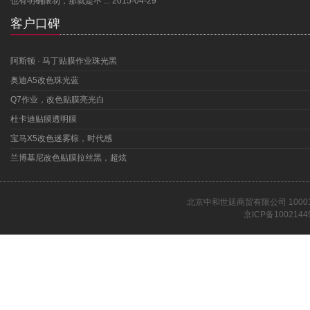
也有明确限制，那就是不 ...
2015-04-29
客户口碑
阿斯顿 · 马丁贴膜作业珠光黑
奥迪A5改色珠光蓝
Q7作业，改色贴膜亮光白
杜卡迪贴膜透明膜
宝马X5改色迷雾棕，时代感
兰博基尼改色贴膜拉丝黑，超炫
北京中和世延商贸有限公司 1000
京ICP备1002144