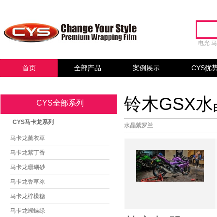
电光
首页
全部产品
案例展示
CYS优
铃木GSX水
CYS全部系列
CYS马卡龙系列
水晶紫罗兰
马卡龙薰衣草
马卡龙紫丁香
马卡龙珊瑚砂
马卡龙香草冰
马卡龙柠檬糖
马卡龙蝴蝶绿