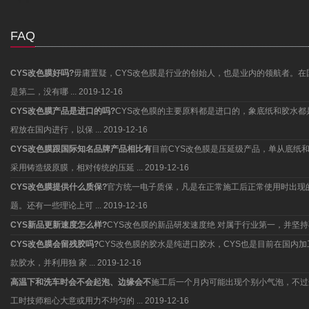
FAQ
CYS改色膜好吗?
毋庸置疑，CYS改色膜是行业的创始人，也是业内的领航者。在
是第二，没有哪 ...
2019-12-16
CYS改色膜产品是进口的吗?
CYS改色膜的主要原料都是进口的，象底纸和胶水
程放在国内进行，以保 ...
2019-12-16
CYS改色膜跟国际知名品牌产品相比有
目前CYS改色膜是压延级产品，单从底纸
采用铸造级原膜，相对传统的压延 ...
2019-12-16
CYS改色膜提供什么质保?
官方统一电子质保，凡是在正常施工后正常使用时出现
题。还有一些理论上可 ...
2019-12-16
CYS新品更新速度怎么样?
CYS改色膜的新品研发速度绝 对属于行业第一，并
CYS改色膜会留残胶吗?
CYS改色膜的胶水是纯进口胶水，CYS也是目前在国内
款胶水，并利用独 家 ...
2019-12-16
高温下和洗车时会不会起泡、边缘会不
施工后一个月内可能出现个别小气泡，不过
工时技师粗心大意或用力不均匀的 ...
2019-12-16