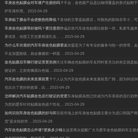
车身改色贴膜会对车漆产生损伤吗？
不会，改色膜产品是以物理覆盖的形式贴附于
护车漆作用。
2015-04-29
车身贴了膜会不会使散热性降低？
发动机引擎盖贴膜后，对散热的影响非常小，可
车身改色贴膜等好做吗？要注意些什么
目前汽车改色贴膜比较新一些，私家车越来
要优良，传授工艺也要精湛扎实， ...
2015-04-29
为什么车衣裳的汽车车身改色贴膜要走
加盟是为了有专业的服务与统一的管理，走
不走加盟路线，就会像微软一样面 ...
2015-04-29
改色贴膜后车辆行驶证变更实例
关注车辆改色贴膜的车友同时更关注的肯定就是贴
驶证的，之前有辆原白色福 ...
2015-04-29
汽车改色膜的未来发展前景？
个人认为汽车改色膜未来发展前景广阔，因为80后
也出台了更好的政策，比 ...
2015-04-29
怎样解决汽车贴膜改色后行驶证的变更
车身贴膜虽然已经成为汽车美容的流行趋势
为您的爱车针对贴膜改色或个性化 ...
2015-04-29
如何识别车身改色贴膜的好与坏
目前市场上的车身改色贴膜主要分为进口和国产两
货”是永恒的市 ...
2015-04-29
汽车改色贴膜怎么申请?更换多少钱
在这里再次提醒广大为爱车改色贴膜的车主朋