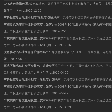
CYS改色膜退色吗?
改色膜退色主要跟使用的色粉材料级别和加工方法有关。成品
际使用，均未 ...
2019-12-16
车身贴膜后出现细小划痕(发丝痕)怎么
洗车、风沙等各种原因确实会给膜表面造成
车辆改色的变更手续是否麻烦，如何办
自2008年10月1日起实施的《机动车
证、产权证到所在车管所进行的申 ...
2019-12-16
车衣裳的车身改色贴膜施工技术水平到
车衣裳车身改色贴膜施工技术不仅完全源自于
之后，每年都会邀请德国INTAX公司 ...
2019-12-16
改色膜对汽车漆面有保护作用吗？
车身改色膜贴在汽车漆面上，完全覆盖，隔绝外
际 ...
2015-05-13
高温下和洗车时会不会起泡、边缘会不
施工后一个月内可能出现个别小气泡，不过
工时技师粗心大意或用力不均匀的 ...
2015-04-29
车身贴膜后出现细小划痕（发丝痕）怎
洗车、风沙等各种原因确实会给膜表面造成
车辆改色的变更手续是否麻烦，如何办
自2008年10月1日起实施的《机动车
证、产权证到所在车管所进行的申 ...
2015-04-29
车衣裳的车身改色贴膜施工技术水平到
车衣裳车身改色贴膜施工技术不仅完全源自于
之后，每年都会邀请德国INTAX公司 ...
2015-04-29