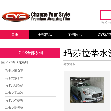
电光
首页
全部产品
案例展示
CYS优
玛莎拉蒂水泥
CYS全部系列
CYS马卡龙系列
亮水泥灰
马卡龙薰衣草
马卡龙紫丁香
马卡龙珊瑚砂
马卡龙香草冰
马卡龙柠檬糖
马卡龙蝴蝶绿