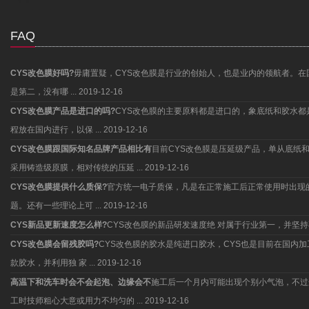
FAQ
CYS改色膜好吗?
毋庸置疑，CYS改色膜是行业的创始人，也是业内的领航者。在
是第二，没有哪 ...
2019-12-16
CYS改色膜产品是进口的吗?
CYS改色膜的主要原料都是进口的，象底纸和胶水
程放在国内进行，以保 ...
2019-12-16
CYS改色膜跟国际知名品牌产品相比有
目前CYS改色膜是压延级产品，单从底纸
采用铸造级原膜，相对传统的压延 ...
2019-12-16
CYS改色膜提供什么质保?
官方统一电子质保，凡是在正常施工后正常使用时出现
题。还有一些理论上可 ...
2019-12-16
CYS新品更新速度怎么样?
CYS改色膜的新品研发速度绝 对属于行业第一，并
CYS改色膜会留残胶吗?
CYS改色膜的胶水是纯进口胶水，CYS也是目前在国内
款胶水，并利用独 家 ...
2019-12-16
高温下和洗车时会不会起泡、边缘会不
施工后一个月内可能出现个别小气泡，不过
工时技师粗心大意或用力不均匀的 ...
2019-12-16