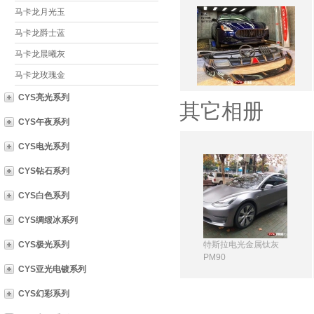
马卡龙月光玉
马卡龙爵士蓝
马卡龙晨曦灰
马卡龙玫瑰金
CYS亮光系列
其它相册
CYS午夜系列
CYS电光系列
CYS钻石系列
CYS白色系列
CYS绸缎冰系列
CYS极光系列
特斯拉电光金属钛灰
PM90
CYS亚光电镀系列
CYS幻彩系列