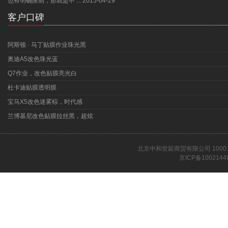
也有明确限制，那就是不 ...
2015-04-29
客户口碑
阿斯顿 · 马丁贴膜作业珠光黑
奥迪A5改色珠光蓝
Q7作业，改色贴膜亮光白
杜卡迪贴膜透明膜
宝马X5改色迷雾棕，时代感
兰博基尼改色贴膜拉丝黑，超炫
北京中和世延商贸有限公司 1000
京ICP备1002144