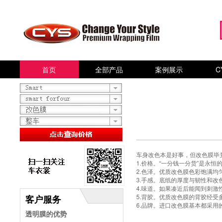
首页
全部产品
案例展示
C
车身改色本是好事，但
改色膜
毕
1.价格。“一分钱一分货”是永
2.色泽。优质改色膜色彩饱满均
3.手感。底纸的厚度与韧性和
4.味道。如果凑近后能闻到刺
5.背胶。优质改色膜的背胶经
客户服务
6.品牌。进口改色膜基本都采
透明膜的优势