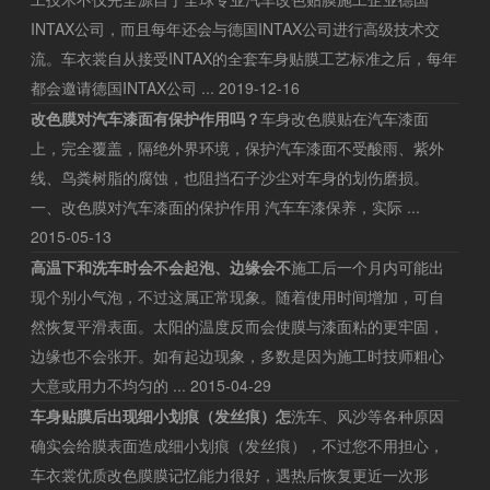
INTAX公司，而且每年还会与德国INTAX公司进行高级技术交
流。车衣裳自从接受INTAX的全套车身贴膜工艺标准之后，每年
都会邀请德国INTAX公司 ...
2019-12-16
改色膜对汽车漆面有保护作用吗？
车身改色膜贴在汽车漆面
上，完全覆盖，隔绝外界环境，保护汽车漆面不受酸雨、紫外
线、鸟粪树脂的腐蚀，也阻挡石子沙尘对车身的划伤磨损。
一、改色膜对汽车漆面的保护作用 汽车车漆保养，实际 ...
2015-05-13
高温下和洗车时会不会起泡、边缘会不
施工后一个月内可能出
现个别小气泡，不过这属正常现象。随着使用时间增加，可自
然恢复平滑表面。太阳的温度反而会使膜与漆面粘的更牢固，
边缘也不会张开。如有起边现象，多数是因为施工时技师粗心
大意或用力不均匀的 ...
2015-04-29
车身贴膜后出现细小划痕（发丝痕）怎
洗车、风沙等各种原因
确实会给膜表面造成细小划痕（发丝痕），不过您不用担心，
车衣裳优质改色膜膜记忆能力很好，遇热后恢复更近一次形