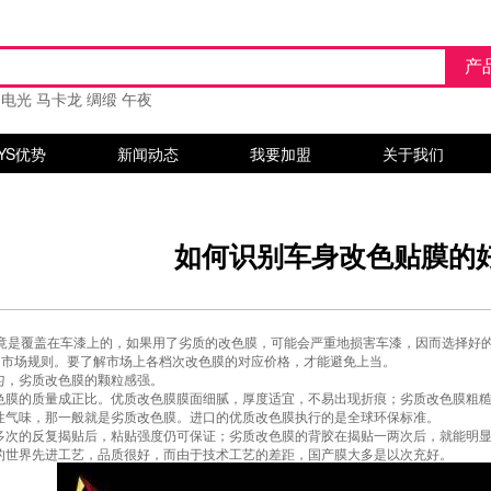
电光
马卡龙
绸缎
午夜
YS优势
新闻动态
我要加盟
关于我们
如何识别车身改色贴膜的
竟是覆盖在车漆上的，如果用了劣质的改色膜，可能会严重地损害车漆，因而选择好
恒的市场规则。要了解市场上各档次改色膜的对应价格，才能避免上当。
匀，劣质改色膜的颗粒感强。
改色膜的质量成正比。优质改色膜膜面细腻，厚度适宜，不易出现折痕；劣质改色膜粗
激性气味，那一般就是劣质改色膜。进口的优质改色膜执行的是全球环保标准。
受多次的反复揭贴后，粘贴强度仍可保证；劣质改色膜的背胶在揭贴一两次后，就能明
用的世界先进工艺，品质很好，而由于技术工艺的差距，国产膜大多是以次充好。