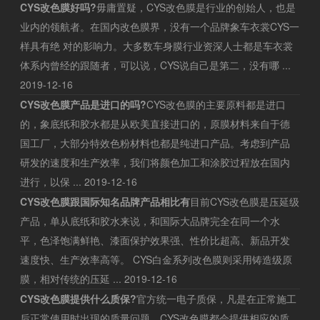
CYS改色膜好吗?
毋庸置疑，CYS改色膜是行业的创始人，也是
业内的领航者。在国内改色膜界，没有一个品牌象车衣裳CYS一
样具有绝 对的影响力。大多数车身膜行业资深人士都是车衣裳
体系内曾经的跟随者，可以说，CYS说自己是第二，没有哪 ...
2019-12-16
CYS改色膜产品是进口的吗?
CYS改色膜的主要原料都是进口
的，象底纸和胶水都是从欧美直接进口的，原膜材料来自于德
国工厂，大部分特效色粉材料也都是纯进口产品。考虑到产品
研发的速度和生产效率，我们将颜色加工和涂胶过程放在国内
进行，以保 ...
2019-12-16
CYS改色膜跟国际知名品牌产品相比有
目前CYS改色膜是压延级
产品，单从底纸和胶水来说，和国际大品牌完全在同一个水
平，色泽饱满鲜艳、漆面保护效果强、性价比超高、新品开发
速度快、生产效率高等。 CYS白金系列改色膜则采用铸造级原
膜，相对传统的压延 ...
2019-12-16
CYS改色膜提供什么质保?
官方统一电子质保，凡是在正常施工
后正常使用时出现的质量问题，CYS改色膜都会提供相应的质