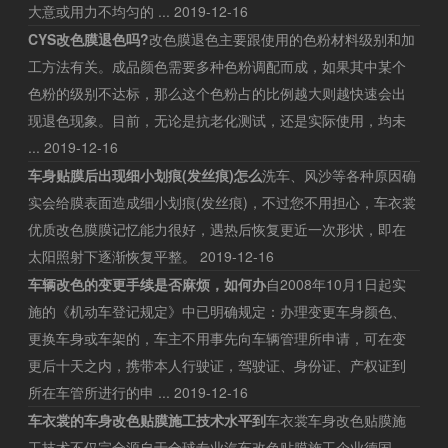
大意或用力不均匀的 ...
2019-12-16
CYS改色膜退色吗?
改色膜退色主要跟使用的色粉材料级别和加
工方法有关。成品颜色需要多种色粉调配而成，如果其中某个
色粉的级别不达标，那么这个色粉占的比例越大则越快速会出
现退色现象。目前，无论是抗老化测试，还是实际使用，均未
...
2019-12-16
车身贴膜后出现细小划痕(发丝痕)怎么
洗车、风沙等各种原因确
实会给膜表面造成细小划痕(发丝痕)，不过您不用担心，车衣裳
优质改色膜膜记忆能力很好，遇热后恢复更近一次形状，即在
太阳照射下逐渐恢复平整。
2019-12-16
车辆改色的变更手续是否麻烦，如何办
自2008年10月1日起实
施的《机动车登记规定》中已明确规定：办理变更车身颜色、
更换车身或车架的，车主不用事先向车辆管理所申请，可在变
更后十天之内，携带本人行驶证，驾驶证、身份证、产权证到
所在车管所进行的申 ...
2019-12-16
车衣裳的车身改色贴膜施工技术水平到
车衣裳车身改色贴膜施
工技术不仅完全源自于全球专业汽车改色贴膜施工企业德国