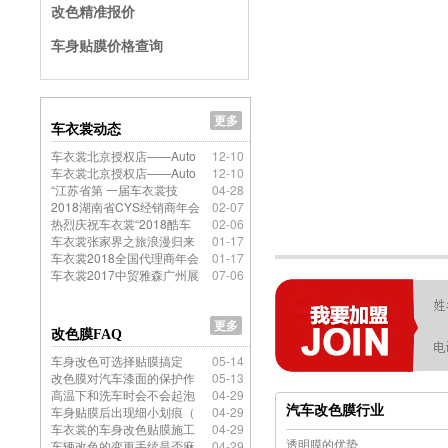
改色精准报价
车身贴膜价格查询
更多
车衣裳动态
车衣裳北京授权店——Auto
12-10
车衣裳北京授权店——Auto
12-10
“江苏省第 一届车衣裳技
04-28
2018湖南省CYS经销商年会
02-07
热烈庆祝车衣裳“2018酷车
02-06
车衣裳张家界之旅浪漫归来
01-17
车衣裳2018全国代理商年会
01-17
车衣裳2017中贸雅森广州展
07-06
更多
改色膜FAQ
车身改色可选择贴膜搞定
05-14
改色膜对汽车漆面的保护作
05-13
高温下和洗车时会不会起泡
04-29
车身贴膜后出现细小划痕（
04-29
汽车改色膜行业
车衣裳的车身改色贴膜施工
04-29
透明膜的优势
车辆改色的变更手续是否麻
04-29