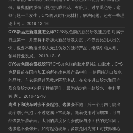
保。最典型的质保问题包括膜面花、有脏点、过早退色等，这
些问题一旦发生，CYS将及时补充材料，解决问题。还有一些理
论上可 ...
2019-12-16
CYS新品更新速度怎么样?
CYS改色膜的新品研发速度绝 对属于
行业第一，并坚持不断加大新品研发力度，不仅要比别人出的
快，也要不断推出别人无法仿效的独特产品，继续引领风潮、
领导行业发展。
2019-12-16
CYS改色膜会留残胶吗?
CYS改色膜的胶水是纯进口胶水，CYS
也是目前在国内加工的所有改色膜产品中唯 一使用纯进口胶水
的品牌。车衣裳经过无数次匹配测试，在众多进口胶水和国产
及合资胶水中选择了性能更佳、最为稳定的一款胶水，并利用
独 家 ...
2019-12-16
高温下和洗车时会不会起泡、边缘会不
施工后一个月内可能出
现个别小气泡，不过这属正常现象。随着使用时间增加，可自
然恢复平滑表面。太阳的温度反而会使膜与漆面粘的更牢固，
边缘也不会张开。如有起边现象，多数是因为施工时技师粗心