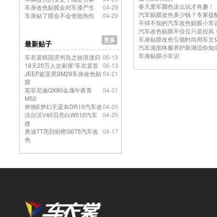
春天爱车颜色这么玩才有趣！
车身改色贴膜会对车漆产生
04-29
汽车贴膜改色多少钱？专家提
车身贴了膜会不会使散热性
04-29
不得不知的汽车改色贴膜小常
汽车改色贴膜不仅仅只是拉风
车身贴膜改色引领时尚用车文
更多
最新贴子
汽车漆面终极养护新潮流你知
车身贴膜小常识
车衣裳韩国济州岛之旅浪漫归
06-13
18天20万人次刷屏“车衣裳首
06-13
JEEP超亚黑SM29车身改色贴
04-21
膜
英菲尼迪QX80金属午夜青
04-21
M52
奔驰E梦幻天蓝灰DR10汽车改
04-20
沃尔沃V40贝壳白W010汽车
04-20
改
奥迪TT亮烈焰橙G075汽车改
04-17
色