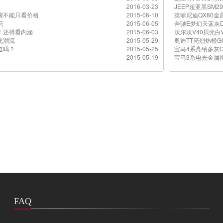
2016-03-23
JEEP超亚黑SM
醒不能只看价格
2015-06-10
英菲尼迪QX80金
识
2015-06-05
奔驰E梦幻天蓝灰D
！还得看内涵
2015-06-03
沃尔沃V40贝壳白
化潮流
2015-05-29
奥迪TT亮烈焰橙G
道吗？
2015-05-25
宝马4系亮纳多灰G
2015-05-19
宝马3系电光金属祖
FAQ