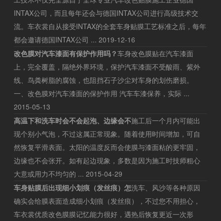
INTAX公司，而且每年还会与德国INTAX公司进行高级技术交
流。车衣裳自从接受INTAX的全套车身贴膜工艺标准之后，每年
都会邀请德国INTAX公司 ...
2019-12-16
改色膜对汽车漆面有保护作用吗？
车身改色膜贴在汽车漆面
上，完全覆盖，隔绝外界环境，保护汽车漆面不受酸雨、紫外
线、鸟粪树脂的腐蚀，也阻挡石子沙尘对车身的划伤磨损。
一、改色膜对汽车漆面的保护作用 汽车车漆保养，实际 ...
2015-05-13
高温下和洗车时会不会起泡、边缘会不
施工后一个月内可能出
现个别小气泡，不过这属正常现象。随着使用时间增加，可自
然恢复平滑表面。太阳的温度反而会使膜与漆面粘的更牢固，
边缘也不会张开。如有起边现象，多数是因为施工时技师粗心
大意或用力不均匀的 ...
2015-04-29
车身贴膜后出现细小划痕（发丝痕）怎
洗车、风沙等各种原因
确实会给膜表面造成细小划痕（发丝痕），不过您不用担心，
车衣裳优质改色膜膜记忆能力很好，遇热后恢复更近一次形