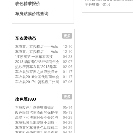
改色精准报价
车身贴膜小常识
车身贴膜价格查询
更多
车衣裳动态
车衣裳北京授权店——Auto
12-10
车衣裳北京授权店——Auto
12-10
“江苏省第 一届车衣裳技
04-28
2018湖南省CYS经销商年会
02-07
热烈庆祝车衣裳“2018酷车
02-06
车衣裳张家界之旅浪漫归来
01-17
车衣裳2018全国代理商年会
01-17
车衣裳2017中贸雅森广州展
07-06
更多
改色膜FAQ
车身改色可选择贴膜搞定
05-14
改色膜对汽车漆面的保护作
05-13
高温下和洗车时会不会起泡
04-29
车身贴膜后出现细小划痕（
04-29
车衣裳的车身改色贴膜施工
04-29
车辆改色的变更手续是否麻
04-29