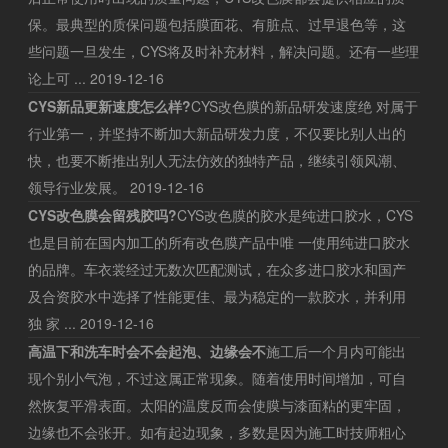
保。最典型的质保问题包括膜面花、有脏点、过早退色等，这
些问题一旦发生，CYS将及时补充材料，解决问题。还有一些理
论上可 ...
2019-12-16
CYS新品更新速度怎么样?
CYS改色膜的新品研发速度绝 对属于
行业第一，并坚持不断加大新品研发力度，不仅要比别人出的
快，也要不断推出别人无法仿效的独特产品，继续引领风潮、
领导行业发展。
2019-12-16
CYS改色膜会留残胶吗?
CYS改色膜的胶水是纯进口胶水，CYS
也是目前在国内加工的所有改色膜产品中唯 一使用纯进口胶水
的品牌。车衣裳经过无数次匹配测试，在众多进口胶水和国产
及合资胶水中选择了性能更佳、最为稳定的一款胶水，并利用
独 家 ...
2019-12-16
高温下和洗车时会不会起泡、边缘会不
施工后一个月内可能出
现个别小气泡，不过这属正常现象。随着使用时间增加，可自
然恢复平滑表面。太阳的温度反而会使膜与漆面粘的更牢固，
边缘也不会张开。如有起边现象，多数是因为施工时技师粗心