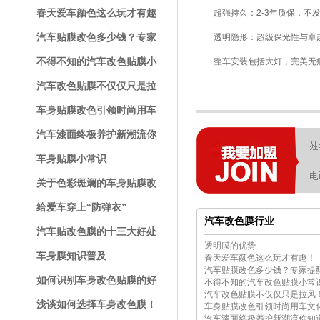
超强持久：2-3年质保，不发
春天爱车颜色这么玩才有趣
透明隐形：超级保光性与卓越
汽车贴膜改色多少钱？专家
整车安装包括大灯，完美无痕;
不得不知的汽车改色贴膜小
汽车改色贴膜不仅仅只是拉
车身贴膜改色引领时尚用车
汽车漆面终极养护新潮流你
车身贴膜小常识
关于色彩斑斓的车身贴膜改
给爱车穿上“防弹衣”
汽车改色膜行业
汽车贴改色膜的十三大好处
透明膜的优势
车身膜知识普及
春天爱车颜色这么玩才有趣！
汽车贴膜改色多少钱？专家提
如何识别车身改色贴膜的好
不得不知的汽车改色贴膜小常
汽车改色贴膜不仅仅只是拉风
浅谈如何选择车身改色膜！
车身贴膜改色引领时尚用车文
汽车漆面终极养护新潮流你知