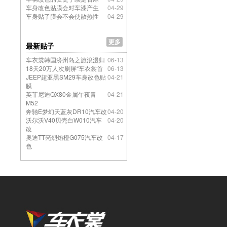
车身改色贴膜会对车漆产生
04-29
车身贴了膜会不会使散热性
04-29
更多
最新贴子
车衣裳韩国济州岛之旅浪漫归
06-13
18天20万人次刷屏“车衣裳首
06-13
JEEP超亚黑SM29车身改色贴
04-21
膜
英菲尼迪QX80金属午夜青
04-21
M52
奔驰E梦幻天蓝灰DR10汽车改
04-20
沃尔沃V40贝壳白W010汽车
04-20
改
奥迪TT亮烈焰橙G075汽车改
04-17
色