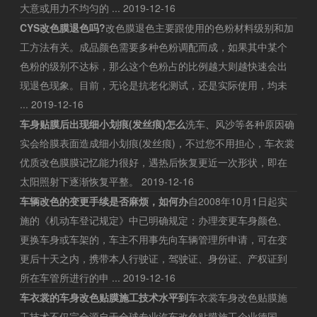
大意或用力不均匀的 ...
2019-12-16
CYS改色膜退色吗?
改色膜退色主要跟使用的色粉材料级别和加
工方法有关。成品颜色需要多种色粉调配而成，如果其中某个
色粉的级别不达标，那么这个色粉占的比例越大则越快速会出
现退色现象。目前，无论是抗老化测试，还是实际使用，均未
...
2019-12-16
车身贴膜后出现细小划痕(发丝痕)怎么
洗车、风沙等各种原因确
实会给膜表面造成细小划痕(发丝痕)，不过您不用担心，车衣裳
优质改色膜膜记忆能力很好，遇热后恢复更近一次形状，即在
太阳照射下逐渐恢复平整。
2019-12-16
车辆改色的变更手续是否麻烦，如何办
自2008年10月1日起实
施的《机动车登记规定》中已明确规定：办理变更车身颜色、
更换车身或车架的，车主不用事先向车辆管理所申请，可在变
更后十天之内，携带本人行驶证，驾驶证、身份证、产权证到
所在车管所进行的申 ...
2019-12-16
车衣裳的车身改色贴膜施工技术水平到
车衣裳车身改色贴膜施
工技术不仅完全源自于全球专业汽车改色贴膜施工企业德国