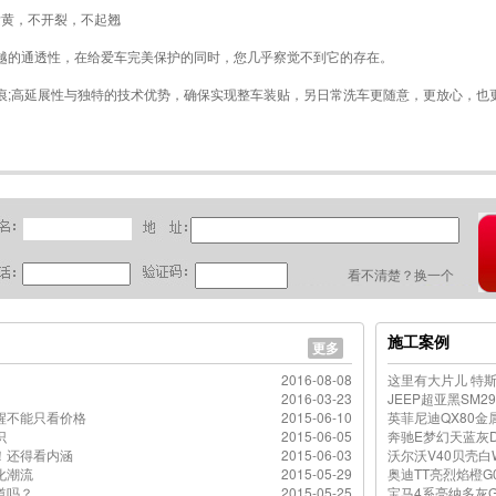
黄，不开裂，不起翘
的通透性，在给爱车完美保护的同时，您几乎察觉不到它的存在。
高延展性与独特的技术优势，确保实现整车装贴，另日常洗车更随意，更放心，也
看不清楚？换一个
施工案例
更多
2016-08-08
这里有大片儿 特
2016-03-23
JEEP超亚黑SM
醒不能只看价格
2015-06-10
英菲尼迪QX80金
识
2015-06-05
奔驰E梦幻天蓝灰D
！还得看内涵
2015-06-03
沃尔沃V40贝壳白
化潮流
2015-05-29
奥迪TT亮烈焰橙G
道吗？
2015-05-25
宝马4系亮纳多灰G