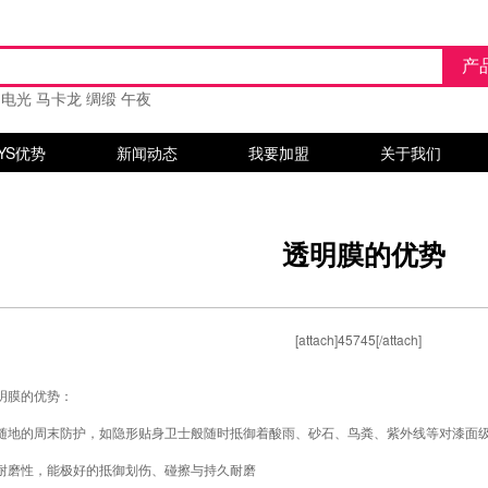
电光
马卡龙
绸缎
午夜
YS优势
新闻动态
我要加盟
关于我们
透明膜的优势
[attach]45745[/attach]
明膜
的优势：
地的周末防护，如隐形贴身卫士般随时抵御着酸雨、砂石、鸟粪、紫外线等对漆面级
磨性，能极好的抵御划伤、碰擦与持久耐磨