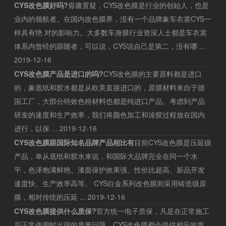
CYS改色膜好吗?
毋庸置疑，CYS改色膜是行业的创始人，也是
业内的领航者。在国内改色膜界，没有一个品牌象车衣裳CYS一
样具有绝 对的影响力。大多数车身膜行业资深人士都是车衣裳
体系内曾经的跟随者，可以说，CYS说自己是第二，没有哪 ...
2019-12-16
CYS改色膜产品是进口的吗?
CYS改色膜的主要原料都是进口
的，象底纸和胶水都是从欧美直接进口的，原膜材料来自于德
国工厂，大部分特效色粉材料也都是纯进口产品。考虑到产品
研发的速度和生产效率，我们将颜色加工和涂胶过程放在国内
进行，以保 ...
2019-12-16
CYS改色膜跟国际知名品牌产品相比有
目前CYS改色膜是压延级
产品，单从底纸和胶水来说，和国际大品牌完全在同一个水
平，色泽饱满鲜艳、漆面保护效果强、性价比超高、新品开发
速度快、生产效率高等。 CYS白金系列改色膜则采用铸造级原
膜，相对传统的压延 ...
2019-12-16
CYS改色膜提供什么质保?
官方统一电子质保，凡是在正常施工
后正常使用时出现的质量问题，CYS改色膜都会提供相应的质